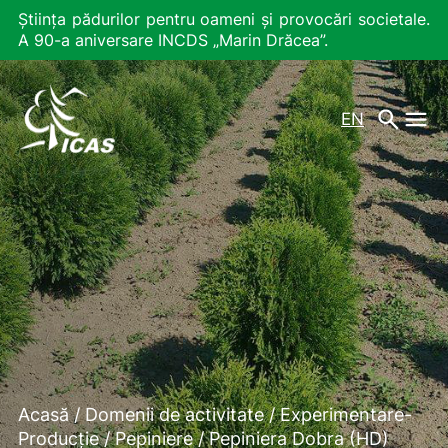
Știința pădurilor pentru oameni și provocări societale.
A 90-a aniversare INCDS „Marin Drăcea”.
EN
Acasă
/
Domenii de activitate
/
Experimentare-
Producție
/
Pepiniere
/
Pepiniera Dobra (HD)