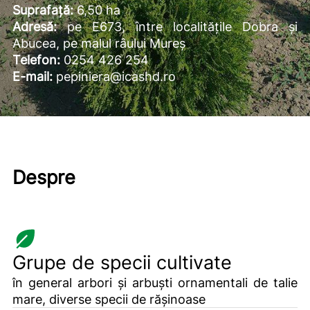
Suprafață:
6,50 ha
Adresă:
pe E673, între localitățile Dobra și
Abucea, pe malul râului Mureș
Telefon:
0254 426 254
E-mail:
pepiniera@icashd.ro
Despre
Grupe de specii cultivate
în general arbori și arbuști ornamentali de talie
mare, diverse specii de rășinoase