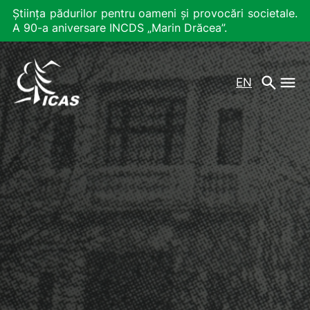
Știința pădurilor pentru oameni și provocări societale.
A 90-a aniversare INCDS „Marin Drăcea”.
EN