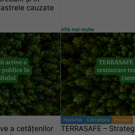
zastrele cauzate
Află mai multe
Național
Cercetare
Proiect
ive a cetățenilor
TERRASAFE – Strategii