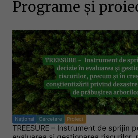
Programe și proie
Național
Cercetare
Proiect
TREESURE – Instrument de sprijin pe
evaluarea și gestionarea riscurilor, 