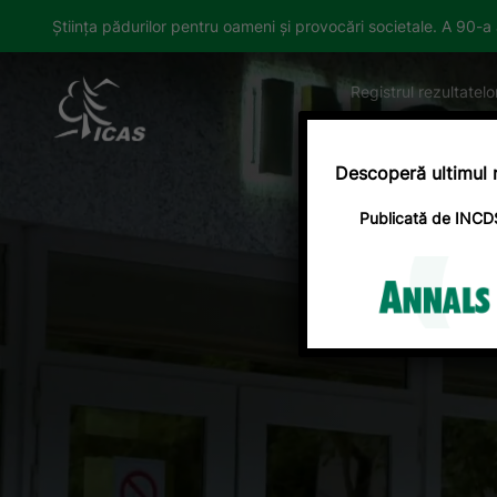
Știința pădurilor pentru oameni și provocări societale. A 90-
Registrul rezultatelo
Desp
Descoperă ultimul 
Publicată de INCDS