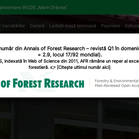
a aniversare INCDS „Marin Drăcea”.
r cercetărilor
Carieră
Licitații masă lemnoasă
Pepiniere
Editura
re noi
Produse și servicii
Domenii de activitate
număr din Annals of Forest Research – revistă Q1 în domeniu
= 2.9, locul 17/92 mondial).
, indexată în Web of Science din 2011, AFR rămâne un reper al excel
forestieră
. 👉 [
Citește ultimul număr aici
]