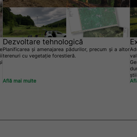
Dezvoltare tehnologică
E
e
Planificarea și amenajarea pădurilor, precum și a altor
Ad
ii
terenuri cu vegetație forestieră.
va
și
Ge
du
şti
Află mai multe
Af