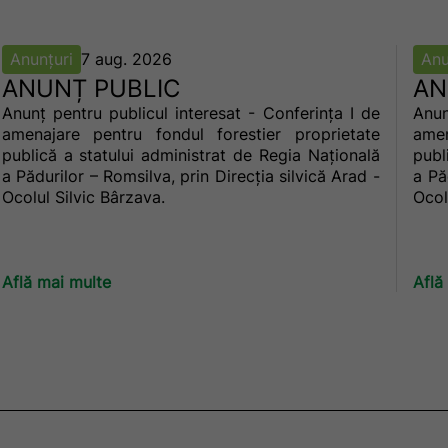
Anunțuri
7 aug. 2026
Anu
ANUNȚ PUBLIC
AN
Anunț pentru publicul interesat - Conferința I de
Anun
amenajare pentru fondul forestier proprietate
amen
publică a statului administrat de Regia Națională
publ
a Pădurilor – Romsilva, prin Direcţia silvică Arad -
a Pă
Ocolul Silvic Bârzava.
Ocol
Află mai multe
Află