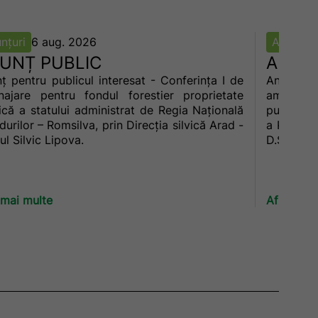
nțuri
6 aug. 2026
Anunțuri
UNȚ PUBLIC
ANUN
ț pentru publicul interesat - Conferința I de
Anunț pen
ajare pentru fondul forestier proprietate
amenajar
ică a statului administrat de Regia Națională
publică a
durilor – Romsilva, prin Direcţia silvică Arad -
a Păduril
ul Silvic Lipova.
D.S. Cara
 mai multe
Află mai 