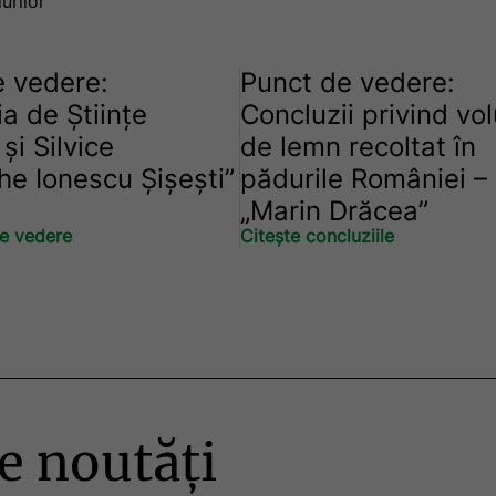
urilor
e vedere:
Punct de vedere:
a de Științe
Concluzii privind vo
și Silvice
de lemn recoltat în
e Ionescu Șișești”
pădurile României –
„Marin Drăcea”
de vedere
Citește concluziile
e noutăți