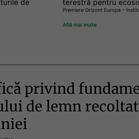
rturile de
terestră pentru ecosis
Premiere Orizont Europa – Institu
Află mai multe
ifică privind fundam
ului de lemn recolta
niei