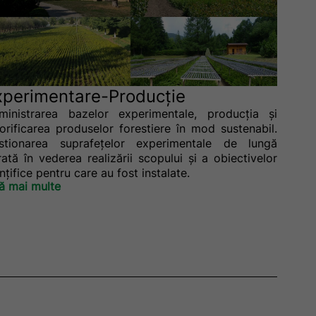
xperimentare-Producție
ministrarea bazelor experimentale, producţia şi
lorificarea produselor forestiere în mod sustenabil.
stionarea suprafeţelor experimentale de lungă
rată în vederea realizării scopului şi a obiectivelor
inţifice pentru care au fost instalate.
lă mai multe