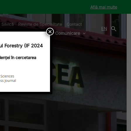
Află mai multe
 Silvică
Reviste de Specialitate
Contact
EN
×
Programe și proiecte
Comunicare
l Forestry (IF 2024
enței în cercetarea