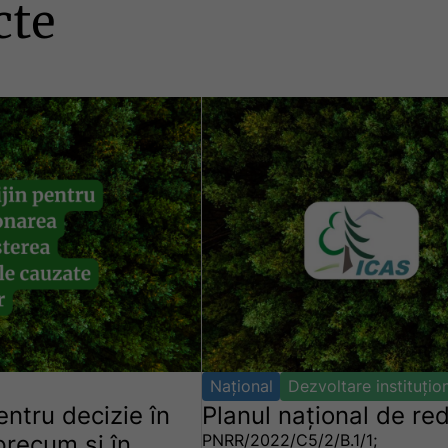
cte
Național
Dezvoltare instituțio
ntru decizie în
Planul național de re
precum și în
PNRR/2022/C5/2/B.1/1;