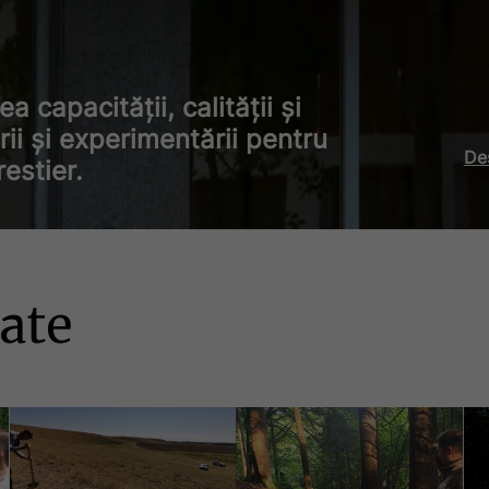
 capacităţii, calităţii şi
rii şi experimentării pentru
De
estier.
ate