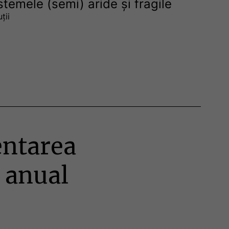
temele (semi) aride și fragile
ții
entarea
t anual