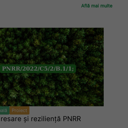
Află mai multe
nală
Proiect
dresare și reziliență PNRR