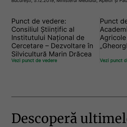
București, 5.12.2019, Ministerul Mediului, Apelor și Păd
Punct de vedere:
Punct d
Consiliul Științific al
Academi
Institutului Național de
Agricole 
Cercetare – Dezvoltare în
„Gheorgh
Silvicultură Marin Drăcea
Vezi punct de vedere
Vezi punct 
Descoperă ultimel