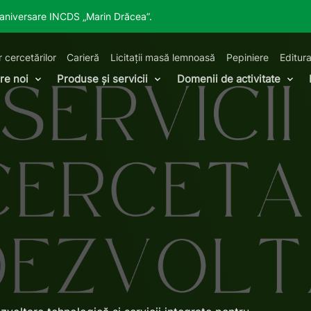
a aniversare INCDS „Marin Drăcea”.
r cercetărilor
Carieră
Licitații masă lemnoasă
Pepiniere
Editura
re noi
Produse și servicii
Domenii de activitate