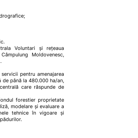
drografice;
ic.
trala Voluntari și rețeaua
ța, Câmpulung Moldovenesc,
.
 servicii pentru amenajarea
ă de până la 480.000 ha/an,
 centrală care răspunde de
ondul forestier proprietate
liză, modelare și evaluare a
mele tehnice în vigoare și
pădurilor.