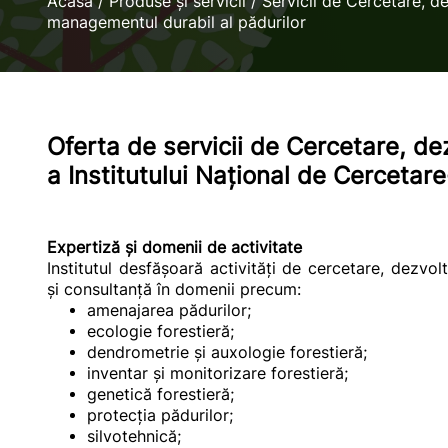
Acasă
/
Produse și servicii
/
Servicii de Cercetare, de
managementul durabil al pădurilor
Oferta de servicii de
Cercetare, dez
a Institutului Național de Cercetar
Expertiză și domenii de activitate
Institutul desfășoară activități de cercetare, dezvol
și consultanță în domenii precum:
amenajarea pădurilor;
ecologie forestieră;
dendrometrie și auxologie forestieră;
inventar și monitorizare forestieră;
genetică forestieră;
protecția pădurilor;
silvotehnică;