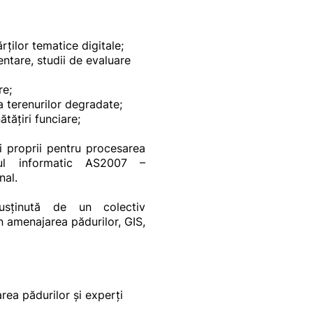
rților tematice digitale;
ntare, studii de evaluare
re;
a terenurilor degradate;
tățiri funciare;
gii proprii pentru procesarea
usul informatic AS2007 –
nal.
usținută de un colectiv
în amenajarea pădurilor, GIS,
area pădurilor și experți