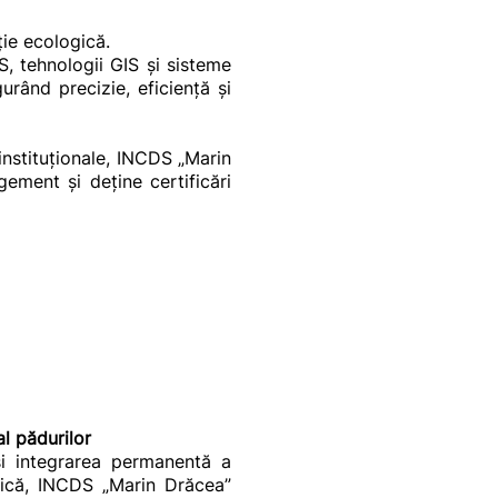
ție ecologică.
, tehnologii GIS și sisteme
urând precizie, eficiență și
i instituționale, INCDS „Marin
ent și deține certificări
.
l pădurilor
și integrarea permanentă a
actică, INCDS „Marin Drăcea”