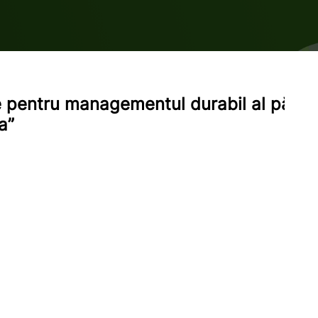
te pentru managementul durabil al pădur
a”