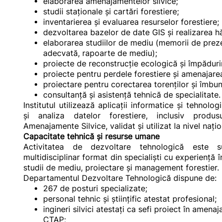
elaborarea amenajamentelor silvice;
studii staționale și cartări forestiere;
inventarierea și evaluarea resurselor forestiere;
dezvoltarea bazelor de date GIS și realizarea hă
elaborarea studiilor de mediu (memorii de preze
adecvată, rapoarte de mediu);
proiecte de reconstrucție ecologică și împăduri
proiecte pentru perdele forestiere și amenajare
proiectare pentru corectarea torenților și îmbună
consultanță și asistență tehnică de specialitate.
Institutul utilizează aplicații informatice și tehnolo
și analiza datelor forestiere, inclusiv prod
Amenajamente Silvice, validat și utilizat la nivel națio
Capacitate tehnică și resurse umane
Activitatea de dezvoltare tehnologică este s
multidisciplinar format din specialiști cu experiență 
studii de mediu, proiectare și management forestier.
Departamentul Dezvoltare Tehnologică dispune de:
267 de posturi specializate;
personal tehnic și științific atestat profesional;
ingineri silvici atestați ca sefi proiect în amenaj
CTAP;