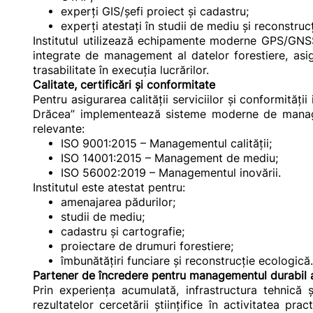
experți GIS/șefi proiect și cadastru;
experți atestați în studii de mediu și reconstruc
Institutul utilizează echipamente moderne GPS/GNSS
integrate de management al datelor forestiere, asig
trasabilitate în execuția lucrărilor.
Calitate, certificări și conformitate
Pentru asigurarea calității serviciilor și conformități
Drăcea” implementează sisteme moderne de managem
relevante:
ISO 9001:2015 – Managementul calității;
ISO 14001:2015 – Management de mediu;
ISO 56002:2019 – Managementul inovării.
Institutul este atestat pentru:
amenajarea pădurilor;
studii de mediu;
cadastru și cartografie;
proiectare de drumuri forestiere;
îmbunătățiri funciare și reconstrucție ecologică
Partener de încredere pentru managementul durabil a
Prin experiența acumulată, infrastructura tehnică 
rezultatelor cercetării științifice în activitatea pr