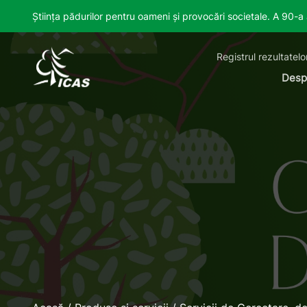
Știința pădurilor pentru oameni și provocări societale. A 90-
Registrul rezultatelo
Desp