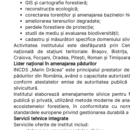
GIS și cartografie forestieră;
reconstrucție ecologică;
corectarea torenților și amenajarea bazinelor hi
ameliorarea terenurilor degradate;
perdele forestiere de protecție;
studii de mediu și evaluarea biodiversității;
cadastru și măsurători specifice domeniului silv
Activitatea institutului este desfășurată prin Cen
națională de stațiuni teritoriale: Brașov, Bistri
Craiova, Focșani, Oradea, Pitești, Roman și Timișoara
Lider național în amenajarea pădurilor
INCDS „Marin Drăcea” este principalul prestator de
pădurilor din România, având o capacitate autorizat
conform atestatelor emise de autoritatea publică
silvicultură.
Institutul elaborează amenajamente silvice pentru f
publică și privată, utilizând metode moderne de ana
ecosistemelor forestiere, în conformitate cu nor
standardele europene privind gestionarea durabilă a 
Servicii tehnice integrate
Serviciile oferite de institut includ: