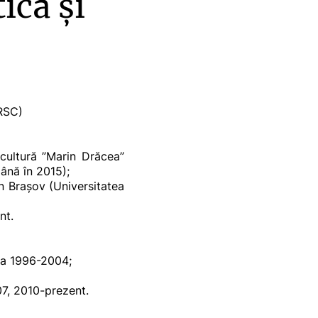
ică și
(RSC)
icultură ”Marin Drăcea”
până în 2015);
in Brașov (Universitatea
nt.
da 1996-2004;
07, 2010-prezent.