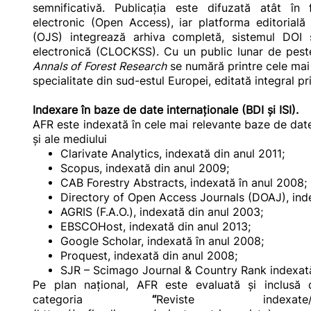
semnificativă. Publicaţia este difuzată atât în 
electronic (Open Access), iar platforma editorial
(OJS) integrează arhiva completă, sistemul DOI ş
electronică (CLOCKSS). Cu un public lunar de peste
Annals of Forest Research
se numără printre cele mai 
specialitate din sud-estul Europei, editată integral pr
Indexare în baze de date internaţionale (BDI și ISI).
AFR este indexată în cele mai relevante baze de date 
şi ale mediului
Clarivate Analytics
, indexată din anul 2011;
Scopus
, indexată din anul 2009;
CAB Forestry Abstracts
, indexată în anul 2008;
Directory of Open Access Journals (DOAJ)
, in
AGRIS (F.A.O.)
, indexată din anul 2003;
EBSCOHost
, indexată din anul 2013;
Google Scholar
, indexată în anul 2008;
Proquest
, indexată din anul 2008;
SJR
– Scimago Journal & Country Rank indexată
Pe plan naţional, AFR este evaluată şi inclusă
categoria
“
Reviste indexat