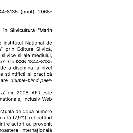
44-8135 (print), 2065-
 în Silvicultură “Marin
 Institutul Naţional de
” prin Editura Silvică,
silvice şi ale mediului,
tice”. Cu ISSN 1844-8135
 de a disemina la nivel
e ştiinţifică şi practică
luare
double-blind peer-
leză din 2008, AFR este
naţionale, inclusiv Web
ă actuală de două numere
zută (7,9%), reflectând
intre autori au provenit
oaştere internaţională