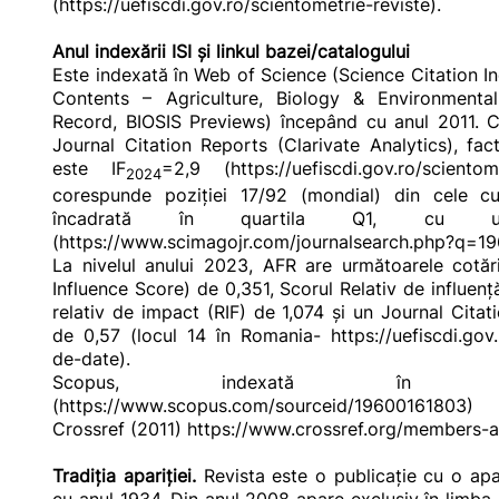
(
https://uefiscdi.gov.ro/scientometrie-reviste
).
Anul indexării ISI și linkul bazei/catalogului
Este indexată în Web of Science (Science Citation 
Contents – Agriculture, Biology & Environmental
Record, BIOSIS Previews) începând cu anul 2011. Co
Journal Citation Reports (
Clarivate Analytics
), fa
este IF
=2,9 (
https://uefiscdi.gov.ro/scientom
2024
corespunde poziţiei 17/92 (mondial) din cele cu 
încadrată în quartila Q1, cu 
(
https://www.scimagojr.com/journalsearch.php?q=1
La nivelul anului 2023, AFR are următoarele cotări
Influence Score) de 0,351, Scorul Relativ de influenț
relativ de impact (RIF) de 1,074 și un Journal Citat
de 0,57 (locul 14 în Romania-
https://uefiscdi.go
de-date
).
Scopus, indexată în 
(
https://www.scopus.com/sourceid/19600161803
)
Crossref (2011) https://www.crossref.org/members-
Tradiţia apariţiei.
Revista este o publicaţie cu o apa