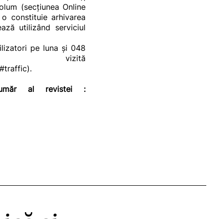
volum (secțiunea Online
e o constituie arhivarea
ază utilizând serviciul
izatori pe luna și 048
vizită
#traffic
).
măr al revistei :