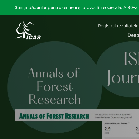
Știința pădurilor pentru oameni și provocări societale. A 90-
Registrul rezultatelo
Desp