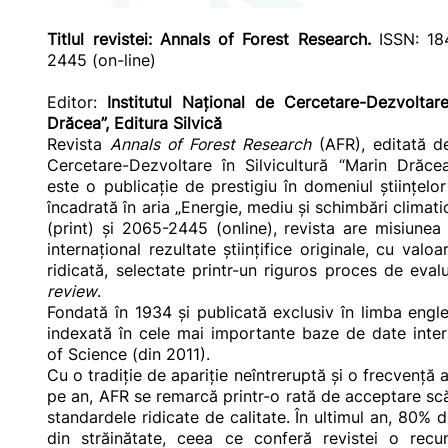
Titlul revistei:
Annals of Forest Research
.
ISSN: 18
2445 (on-line)
Editor:
Institutul Naţional de Cercetare-Dezvoltare
Drăcea”, Editura Silvică
Revista
Annals of Forest Research
(AFR), editată de
Cercetare-Dezvoltare în Silvicultură “Marin Drăcea
este o publicaţie de prestigiu în domeniul ştiinţelor 
încadrată în aria „Energie, mediu şi schimbări clima
(print) şi 2065-2445 (online), revista are misiunea
internaţional rezultate ştiinţifice originale, cu valoar
ridicată, selectate printr-un riguros proces de eva
review
.
Fondată în 1934 şi publicată exclusiv în limba eng
indexată în cele mai importante baze de date inter
of Science (din 2011).
Cu o tradiţie de apariţie neîntreruptă şi o frecvenţ
pe an, AFR se remarcă printr-o rată de acceptare scă
standardele ridicate de calitate. În ultimul an, 80% d
din străinătate, ceea ce conferă revistei o recun