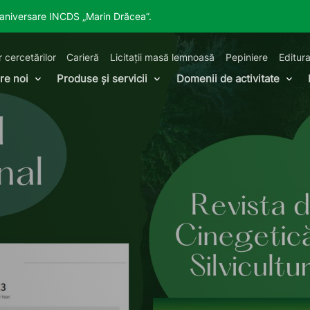
a aniversare INCDS „Marin Drăcea”.
r cercetărilor
Carieră
Licitații masă lemnoasă
Pepiniere
Editura
re noi
Produse și servicii
Domenii de activitate