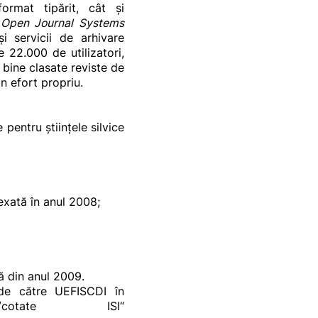
format tipărit, cât şi
ă
Open Journal Systems
i servicii de arhivare
 22.000 de utilizatori,
bine clasate reviste de
in efort propriu.
pentru ştiinţele silvice
dexată în anul 2008;
 din anul 2009.
 de către UEFISCDI în
e/cotate ISI“