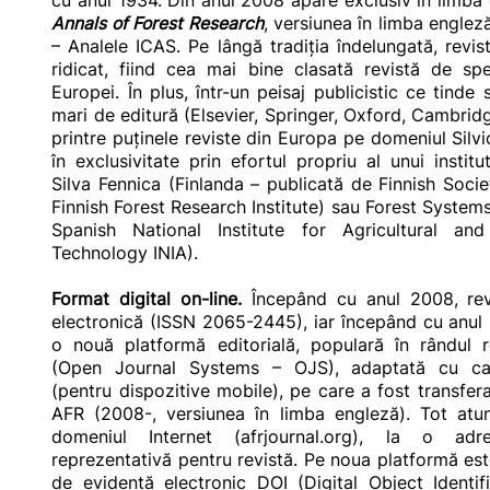
cu anul 1934. Din anul 2008 apare exclusiv în limb
Annals of Forest Research
, versiunea în limba englez
– Analele ICAS. Pe lângă tradiţia îndelungată, revista
ridicat, fiind cea mai bine clasată revistă de spe
Europei. În plus, într-un peisaj publicistic ce tind
mari de editură (Elsevier, Springer, Oxford, Cambrid
printre puţinele reviste din Europa pe domeniul Silvi
în exclusivitate prin efortul propriu al unui instit
Silva Fennica (Finlanda – publicată de Finnish Socie
Finnish Forest Research Institute) sau Forest System
Spanish National Institute for Agricultural a
Technology INIA).
Format digital on-line.
Începând cu anul 2008, rev
electronică (ISSN 2065-2445), iar începând cu anul
o nouă platformă editorială, populară în rândul 
(Open Journal Systems – OJS), adaptată cu cara
(pentru dispozitive mobile), pe care a fost transfera
AFR (2008-, versiunea în limba engleză). Tot atun
domeniul Internet (afrjournal.org), la o ad
reprezentativă pentru revistă. Pe noua platformă es
de evidenţă electronic DOI (Digital Object Identifi