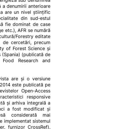
a engleză sub denumirea
ă a denumirii anterioare
 are un nivel ştiinţific
cialitate din sud-estul
e să fie dominat de case
ge etc.), AFR se numără
cultură/Forestry editate
ut de cercetări, precum
ty of Forest Science şi
s (Spania) (publicată de
nd Food Research and
ista are şi o versiune
 2014 este publicată pe
revistelor Open-Access
cteristici responsive
tă și arhiva integrală a
ci a fost modificat şi
resă considerată mai
te implementat sistemul
er, furnizor CrossRef),