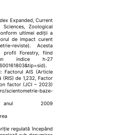
Index Expanded, Current
 Sciences, Zoological
nform ultimei ediţii a
ctorul de impact curent
etrie-reviste
). Acesta
profil Forestry, fiind
un indice h-27
9600161803&tip=si
d).
: Factorul AIS (Article
ă (RIS) de 1,232, Factor
ion factor (JCI – 2023)
v.ro/scientometrie-baze-
anul 2009
area
riţie regulată începând