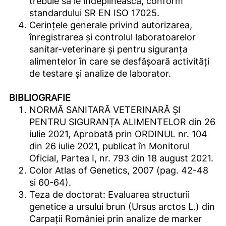
trebuie să le îndeplinească, conform
standardului SR EN ISO 17025.
Cerințele generale privind autorizarea,
înregistrarea şi controlul laboratoarelor
sanitar-veterinare şi pentru siguranţa
alimentelor în care se desfăşoară activităţi
de testare şi analize de laborator.
BIBLIOGRAFIE
NORMĂ SANITARĂ VETERINARĂ ȘI
PENTRU SIGURANȚA ALIMENTELOR din 26
iulie 2021, Aprobată prin ORDINUL nr. 104
din 26 iulie 2021, publicat în Monitorul
Oficial, Partea I, nr. 793 din 18 august 2021.
Color Atlas of Genetics, 2007 (pag. 42-48
si 60-64).
Teza de doctorat: Evaluarea structurii
genetice a ursului brun (Ursus arctos L.) din
Carpații României prin analize de marker