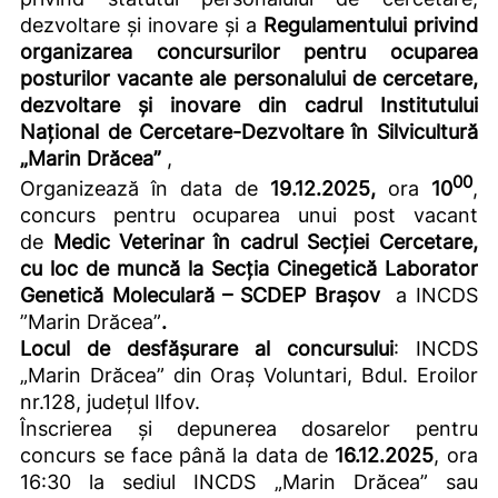
dezvoltare și inovare și a
Regulamentului privind
organizarea concursurilor pentru ocuparea
posturilor vacante ale personalului de cercetare,
dezvoltare și inovare din cadrul Institutului
Național de Cercetare-Dezvoltare în Silvicultură
„Marin Drăcea”
,
00
Organizează în data de
19.12.2025,
ora
10
,
concurs pentru ocuparea unui post vacant
de
Medic Veterinar în cadrul Secției Cercetare,
cu loc de muncă la Secția Cinegetică Laborator
Genetică Moleculară – SCDEP Brașov
a INCDS
”Marin Drăcea”
.
Locul de desfășurare al concursului
: INCDS
„Marin Drăcea” din Oraș Voluntari, Bdul. Eroilor
nr.128, județul Ilfov.
Înscrierea şi depunerea dosarelor pentru
concurs se face până la data de
16.12.2025
, ora
16:30 la sediul INCDS „Marin Drăcea” sau