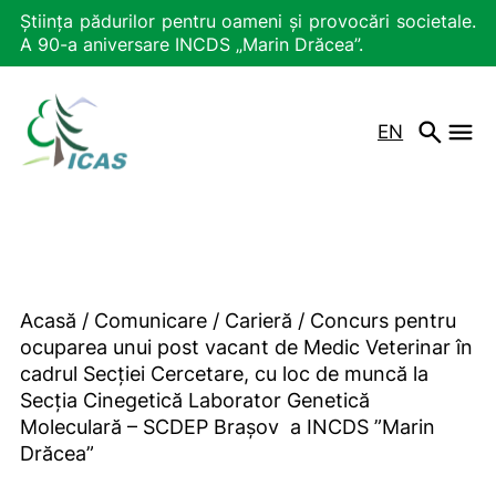
Știința pădurilor pentru oameni și provocări societale.
A 90-a aniversare INCDS „Marin Drăcea”.
EN
Acasă
/
Comunicare
/
Carieră
/
Concurs pentru
ocuparea unui post vacant de Medic Veterinar în
cadrul Secției Cercetare, cu loc de muncă la
Secția Cinegetică Laborator Genetică
Moleculară – SCDEP Brașov a INCDS ”Marin
Drăcea”