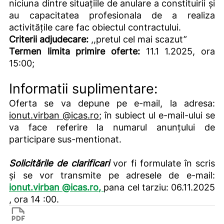
niciuna dintre situațiile de anulare a constituirii și
au capacitatea profesionala de a realiza
activitățile care fac obiectul contractului.
Criterii adjudecare:
,,pretul cel mai scazut”
Termen limita primire oferte:
11.1 1.2025, ora
15:00;
Informatii suplimentare:
Oferta se va depune pe e-mail, la adresa:
ionut.virban @icas.ro;
în subiect ul e-mail-ului se
va face referire la numarul anunțului de
participare sus-mentionat.
Solicitările de clarificari
vor fi formulate în scris
și se vor transmite pe adresele de e-mail:
ionut.virban
@
icas.ro
,
pana cel tarziu: 06.11.2025
, ora 14 :00.