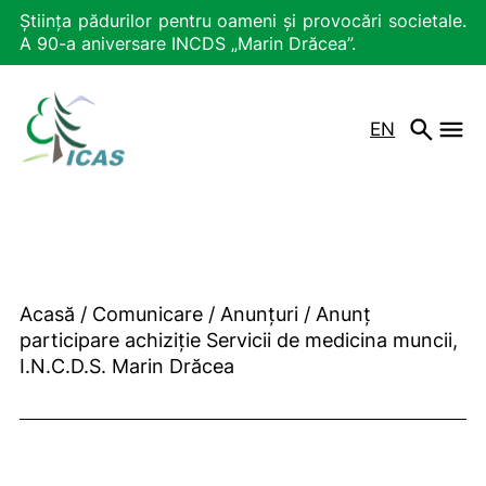
Știința pădurilor pentru oameni și provocări societale.
A 90-a aniversare INCDS „Marin Drăcea”.
EN
Acasă
/
Comunicare
/
Anunțuri
/
Anunț
participare achiziție Servicii de medicina muncii,
I.N.C.D.S. Marin Drăcea