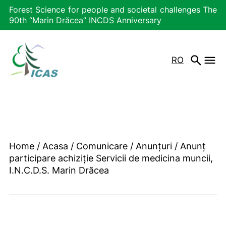
Forest Science for people and societal challenges The
90th “Marin Drăcea” INCDS Anniversary
RO
Home
/
Acasa
/
Comunicare
/
Anunțuri
/
Anunț
participare achiziție Servicii de medicina muncii,
I.N.C.D.S. Marin Drăcea