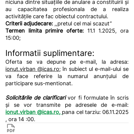
niciuna dintre situațiile de anulare a constituirii și
au capacitatea profesionala de a realiza
activitățile care fac obiectul contractului.
Criterii adjudecare:
,,pretul cel mai scazut”
Termen limita primire oferte:
11.1 1.2025, ora
15:00;
Informatii suplimentare:
Oferta se va depune pe e-mail, la adresa:
ionut.virban @icas.ro;
în subiect ul e-mail-ului se
va face referire la numarul anunțului de
participare sus-mentionat.
Solicitările de clarificari
vor fi formulate în scris
și se vor transmite pe adresele de e-mail:
ionut.virban
@
icas.ro
,
pana cel tarziu: 06.11.2025
, ora 14 :00.