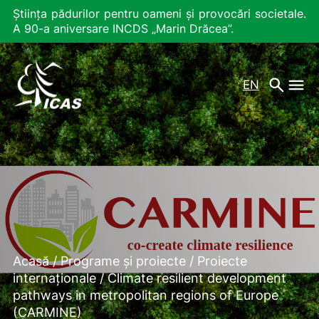
Știința pădurilor pentru oameni și provocări societale.
A 90-a aniversare INCDS „Marin Drăcea”.
EN
Acasă
/
Programe și proiecte
/
Proiecte
internaționale
/
Climate resilient development
pathways in metropolitan regions of Europe
(CARMINE)