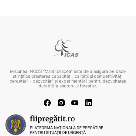
Misiunea INCDS ”Marin Drăcea” este de a asigura pe baze
ştiinţifice creşterea capacităţii, calităţii şi competitivităţii
cercetării – dezvoltării şi experimentării pentru dezvoltarea
durabilă a sectorului forestier.