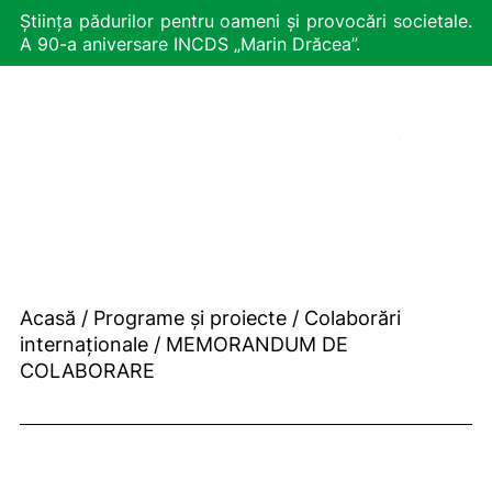
Știința pădurilor pentru oameni și provocări societale.
A 90-a aniversare INCDS „Marin Drăcea”.
EN
Acasă
/
Programe și proiecte
/
Colaborări
internaționale
/
MEMORANDUM DE
COLABORARE