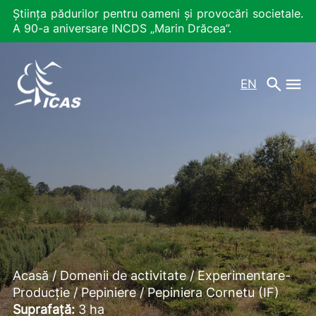
Știința pădurilor pentru oameni și provocări societale.
A 90-a aniversare INCDS „Marin Drăcea”.
EN
Acasă
/
Domenii de activitate
/
Experimentare-
Producție
/
Pepiniere
/
Pepiniera Cornetu (IF)
Suprafață:
3 ha