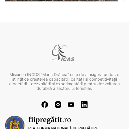
Misiunea INCDS ”Marin Drăcea” este de a asigura pe baze
ştiinţifice creşterea capacităţii, calităţii şi competitivităţii
cercetării – dezvoltării şi experimentării pentru dezvoltarea
durabilă a sectorului forestier.