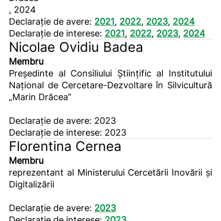
, 2024
Declarație de avere:
2021
,
2022
,
2023
,
2024
Declarație de interese:
2021
,
2022
,
2023
,
2024
Nicolae Ovidiu Badea
Membru
Președinte al Consiliului Științific al Institutului
Național de Cercetare-Dezvoltare în Silvicultură
„Marin Drăcea”
Declarație de avere: 2023
Declarație de interese: 2023
Florentina Cernea
Membru
reprezentant al Ministerului Cercetării Inovării și
Digitalizării
Declarație de avere:
2023
Declarație de interese:
2023