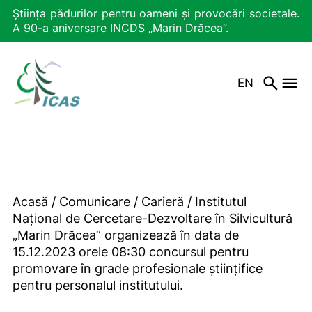
Știința pădurilor pentru oameni și provocări societale.
A 90-a aniversare INCDS „Marin Drăcea”.
EN
Acasă
/
Comunicare
/
Carieră
/
Institutul
Național de Cercetare-Dezvoltare în Silvicultură
„Marin Drăcea” organizează în data de
15.12.2023 orele 08:30 concursul pentru
promovare în grade profesionale științifice
pentru personalul institutului.