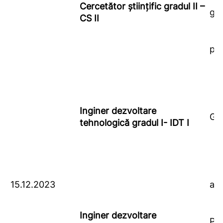
Cercetător ştiinţific gradul II –
gen
CS II
pro
Inginer dezvoltare
GIS
tehnologică gradul I- IDT I
15.12.2023
ame
Inginer dezvoltare
Pro