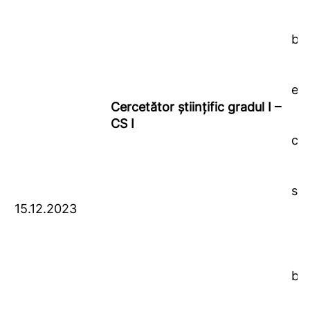
bio
eco
Cercetător ştiinţific gradul I –
CS I
cin
sil
15.12.2023
bio