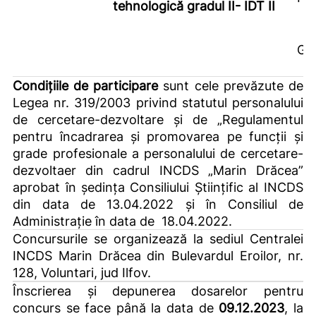
tehnologică gradul II- IDT II
GIS
Condiţiile de participare
sunt cele prevăzute de
Legea nr. 319/2003 privind statutul personalului
de cercetare-dezvoltare şi de „Regulamentul
pentru încadrarea şi promovarea pe funcţii şi
grade profesionale a personalului de cercetare-
dezvoltaer din cadrul INCDS „Marin Drăcea”
aprobat în şedinţa Consiliului Ştiinţific al INCDS
din data de 13.04.2022 și în Consiliul de
Administrație în data de 18.04.2022.
Concursurile se organizează la sediul Centralei
INCDS Marin Drăcea din Bulevardul Eroilor, nr.
128, Voluntari, jud Ilfov.
Înscrierea şi depunerea dosarelor pentru
concurs se face până la data de
09.12.2023
, la