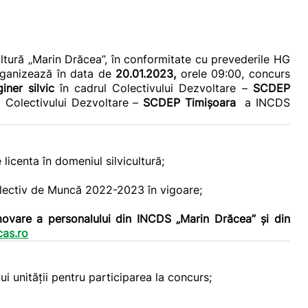
ultură „Marin Drăcea”,
în conformitate cu prevederile HG
organizează în data de
20.01.2023,
orele 09:00, concurs
giner silvic
în cadrul Colectivului Dezvoltare –
SCDEP
l Colectivului Dezvoltare –
SCDEP Timișoara
a INCDS
licenta în domeniul silvicultură;
olectiv de Muncă 2022-2023 în vigoare;
omovare a personalului din INCDS „Marin Drăcea” şi din
as.ro
i unităţii pentru participarea la concurs;