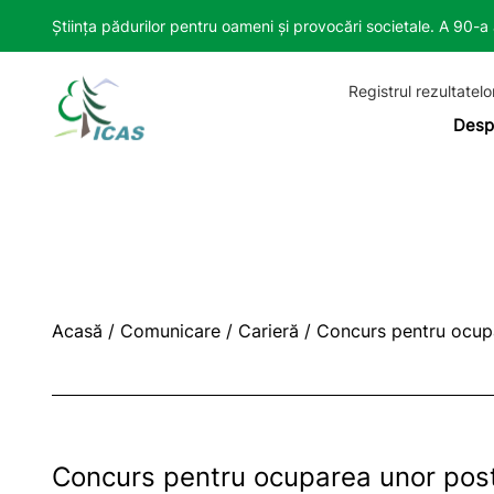
Știința pădurilor pentru oameni și provocări societale. A 90-
Registrul rezultatelo
Desp
Acasă
/
Comunicare
/
Carieră
/
Concurs pentru ocupar
Concurs pentru ocuparea unor postur