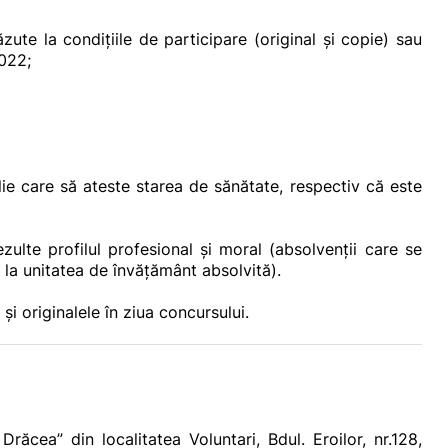
zute la condiţiile de participare (original şi copie) sau
2022;
ie care să ateste starea de sănătate, respectiv că este
lte profilul profesional şi moral (absolvenţii care se
a unitatea de învăţământ absolvită).
 originalele în ziua concursului.
ăcea” din localitatea Voluntari, Bdul. Eroilor, nr.128,