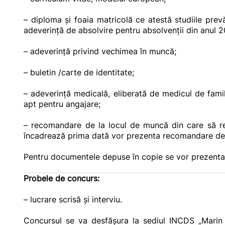
– diploma și foaia matricolă ce atestă studiile prevă
adeverință de absolvire pentru absolvenții din anul 
– adeverinţă privind vechimea în muncă;
– buletin /carte de identitate;
– adeverinţă medicală, eliberată de medicul de famil
apt pentru angajare;
– recomandare de la locul de muncă din care să rezu
încadrează prima dată vor prezenta recomandare de l
Pentru documentele depuse în copie se vor prezenta și
Probele de concurs:
– lucrare scrisă și interviu.
Concursul se va desfăşura la sediul INCDS „Marin Dr