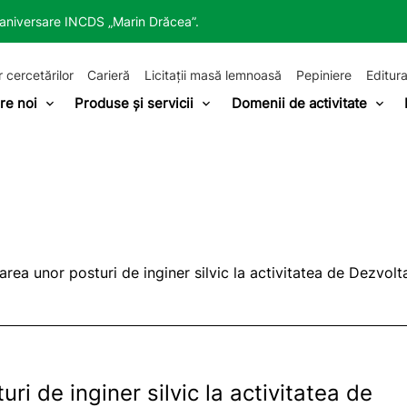
a aniversare INCDS „Marin Drăcea”.
r cercetărilor
Carieră
Licitații masă lemnoasă
Pepiniere
Editura
re noi
Produse și servicii
Domenii de activitate
ea unor posturi de inginer silvic la activitatea de Dezvol
i de inginer silvic la activitatea de