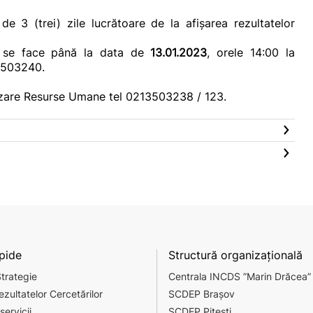
e 3 (trei) zile lucrătoare de la afișarea rezultatelor
rs se face până la data de
13.01.2023
, orele 14:00 la
/3503240.
nizare Resurse Umane tel 0213503238 / 123.
apide
Structură organizațională
Strategie
Centrala INCDS ”Marin Drăcea”
ezultatelor Cercetărilor
SCDEP Brașov
servicii
SCDEP Pitești