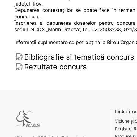
județul Ilfov.
Depunerea contestațiilor se poate face în termen d
concursului.
Înscrierea şi depunerea dosarelor pentru concu
sediul INCDS „Marin Drăcea”, tel. 0213503238, 021
Informații suplimentare se pot obține la Birou Orga
Bibliografie și tematică concurs
Rezultate concurs
Linkuri r
Viziune și 
Registrul R
Produse și 