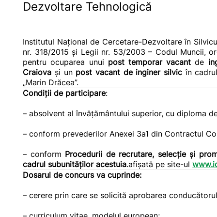
Dezvoltare Tehnologică
Institutul Național de Cercetare-Dezvoltare în Silvic
nr. 318/2015 și Legii nr. 53/2003 – Codul Muncii, 
pentru ocuparea unui
post temporar vacant
de
in
Craiova
și un
post vacant de inginer silvic
în cadru
„Marin Drăcea”.
Condiţii de participare
:
– absolvent al învăţământului superior, cu diploma de 
– conform prevederilor Anexei 3a1 din Contractul C
– conform
Procedurii de recrutare, selecție și pr
cadrul subunităţilor acestuia
.afișată pe site-ul
www.ic
Dosarul de concurs va cuprinde:
– cerere prin care se solicită aprobarea conducătorulu
– curriculum vitae, modelul european;