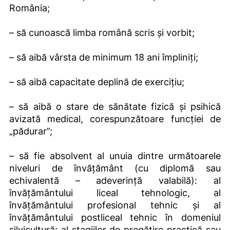
România;
– să cunoască limba română scris și vorbit;
– să aibă vârsta de minimum 18 ani împliniți;
– să aibă capacitate deplină de exercițiu;
– să aibă o stare de sănătate fizică și psihică
avizată medical, corespunzătoare funcției de
„pădurar”;
– să fie absolvent al unuia dintre următoarele
niveluri de învățământ (cu diplomă sau
echivalentă – adeverință valabilă): al
învățământului liceal tehnologic, al
învățământului profesional tehnic și al
învățământului postliceal tehnic în domeniul
silvicultură; al stagiilor de pregătire practică sau