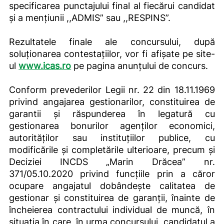
specificarea punctajului final al fiecărui candidat
şi a menţiunii ,,ADMIS” sau ,,RESPINS”.
Rezultatele finale ale concursului, după
soluționarea contestațiilor, vor fi afișate pe site-
ul
www.icas.ro
pe pagina anunțului de concurs.
Conform prevederilor Legii nr. 22 din 18.11.1969
privind angajarea gestionarilor, constituirea de
garantii și răspunderea în legatură cu
gestionarea bonurilor agenților economici,
autorităților sau instituțiilor publice, cu
modificările și completările ulterioare, precum și
Deciziei INCDS „Marin Drăcea” nr.
371/05.10.2020 privind funcţiile prin a căror
ocupare angajatul dobândește calitatea de
gestionar și constituirea de garanții, înainte de
încheierea contractului individual de muncă, în
situația în care, în urma concursului, candidatul a