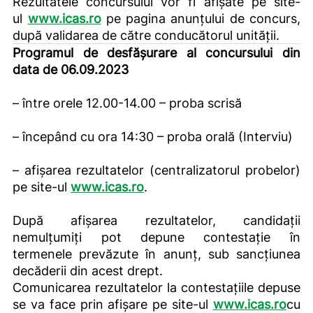
Rezultatele concursului vor fi afișate pe site-
ul
www.icas.ro
pe pagina anunțului de concurs,
după validarea de către conducătorul unității.
Programul de desfășurare al concursului din
data de 06.09.2023
– între orele 12.00-14.00 – proba scrisă
– începând cu ora 14:30 – proba orală (Interviu)
– afișarea rezultatelor (centralizatorul probelor)
pe site-ul
www.icas.ro
.
După afişarea rezultatelor, candidaţii
nemulţumiţi pot depune contestaţie în
termenele prevăzute în anunţ, sub sancţiunea
decăderii din acest drept.
Comunicarea rezultatelor la contestaţiile depuse
se va face prin afişare pe site-ul
www.icas.ro
cu