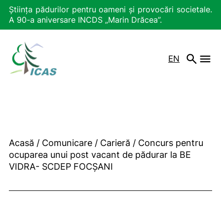
Știința pădurilor pentru oameni și provocări societale.
A 90-a aniversare INCDS „Marin Drăcea”.
EN
Acasă
/
Comunicare
/
Carieră
/
Concurs pentru
ocuparea unui post vacant de pădurar la BE
VIDRA- SCDEP FOCȘANI