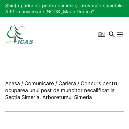
Știința pădurilor pentru oameni și provocări societale.
A 90-a aniversare INCDS „Marin Drăcea”.
EN
Acasă
/
Comunicare
/
Carieră
/
Concurs pentru
ocuparea unui post de muncitor necalificat la
Secția Simeria, Arboretumul Simeria