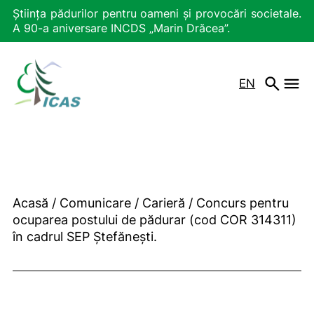
Știința pădurilor pentru oameni și provocări societale.
A 90-a aniversare INCDS „Marin Drăcea”.
EN
Acasă
/
Comunicare
/
Carieră
/
Concurs pentru
ocuparea postului de pădurar (cod COR 314311)
în cadrul SEP Ștefănești.