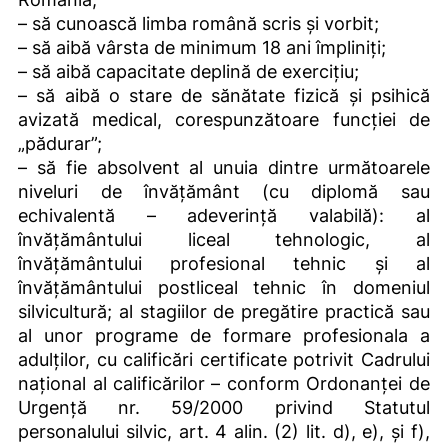
– să cunoască limba română scris și vorbit;
– să aibă vârsta de minimum 18 ani împliniți;
– să aibă capacitate deplină de exercițiu;
– să aibă o stare de sănătate fizică și psihică
avizată medical, corespunzătoare funcției de
„pădurar”;
– să fie absolvent al unuia dintre următoarele
niveluri de învățământ (cu diplomă sau
echivalentă – adeverință valabilă): al
învățământului liceal tehnologic, al
învățământului profesional tehnic și al
învățământului postliceal tehnic în domeniul
silvicultură; al stagiilor de pregătire practică sau
al unor programe de formare profesionala a
adulților, cu calificări certificate potrivit Cadrului
național al calificărilor – conform Ordonanței de
Urgență nr. 59/2000 privind Statutul
personalului silvic, art. 4 alin. (2) lit. d), e), și f),