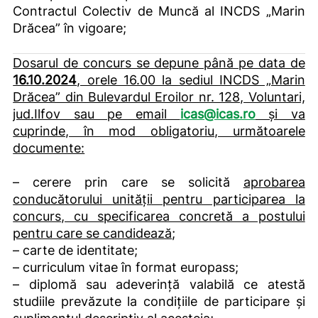
Contractul Colectiv de Muncă al INCDS „Marin
Drăcea” în vigoare;
Dosarul de concurs se depune până pe data de
16.10.2024
, orele 16.00 la sediul INCDS „Marin
Drăcea” din Bulevardul Eroilor nr. 128, Voluntari,
jud.Ilfov sau pe email
icas@icas.ro
și va
cuprinde, în mod obligatoriu, următoarele
documente:
– cerere prin care se solicită
aprobarea
conducătorului unităţii pentru participarea la
concurs, cu specificarea concretă a postului
pentru care se candidează
;
– carte de identitate;
– curriculum vitae în format europass;
– diplomă sau adeverință valabilă ce atestă
studiile prevăzute la condițiile de participare și