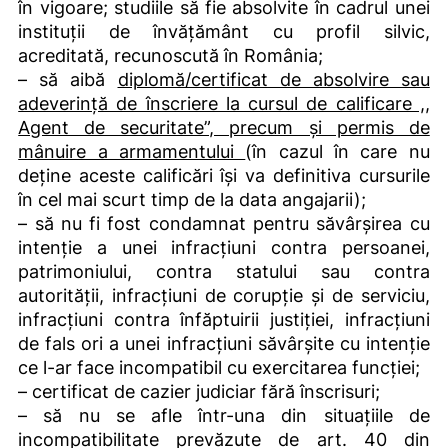
în vigoare; studiile să fie absolvite în cadrul unei
instituții de învățământ cu profil silvic,
acreditată, recunoscută în România;
– să aibă
diplomă/certificat de absolvire sau
adeverinţă de înscriere la cursul de calificare ,,
Agent de securitate”, precum şi permis de
mânuire a armamentului
(în cazul în care nu
deține aceste calificări își va definitiva cursurile
în cel mai scurt timp de la data angajarii);
– să nu fi fost condamnat pentru săvârșirea cu
intenție a unei infracțiuni contra persoanei,
patrimoniului, contra statului sau contra
autorității, infracțiuni de corupție și de serviciu,
infracțiuni contra înfăptuirii justiției, infracțiuni
de fals ori a unei infracțiuni săvârșite cu intenție
ce l-ar face incompatibil cu exercitarea funcției;
– certificat de cazier judiciar fără înscrisuri;
– să nu se afle într-una din situațiile de
incompatibilitate prevăzute de art. 40 din