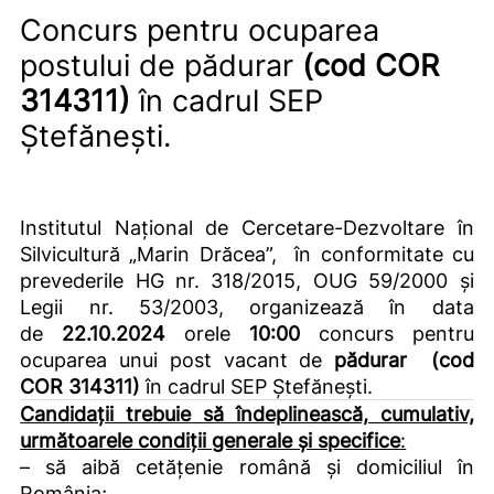
Concurs pentru ocuparea
postului de pădurar
(cod COR
314311)
în cadrul SEP
Ștefănești.
Institutul Național de Cercetare-Dezvoltare în
Silvicultură „Marin Drăcea”,
în conformitate cu
prevederile HG nr. 318/2015, OUG 59/2000 și
Legii nr. 53/2003, organizează în data
de
22.10.2024
orele
10:00
concurs pentru
ocuparea unui post vacant de
pădurar (cod
COR 314311)
în cadrul SEP Ștefănești.
Candidații trebuie să îndeplinească, cumulativ,
următoarele condiții generale și specifice
:
– să aibă cetățenie română și domiciliul în
România;