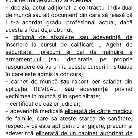
suplimentul descriptiv al acesteia;
– decizia, actul adițional la contractul individual
de muncă sau alt document din care să reiasă că
i s-a acordat gradul profesional actual, dacă
acesta a fost deja obţinut;
–
diplomă de absolvire sau adeverinţă de
înscriere la cursul de calificare ,, Agent de
securitate”, precum şi cel de mânuire a
armamentului
(sau declarație pe proprie
raspundere că va urma aceste cursuri în situația
în care este admis la concurs);
– carnet de muncă
sau
raport per salariat din
aplicația REVISAL,
sau
adeverință privind
vechimea în muncă și în specialitate;
– certificat de cazier judiciar;
– adeverință medicală
eliberată de către medicul
de familie
, care să ateste starea de sănătate,
respectiv că este apt pentru angajare, precum și
adeverință
eliberată de un cabinet autorizat de