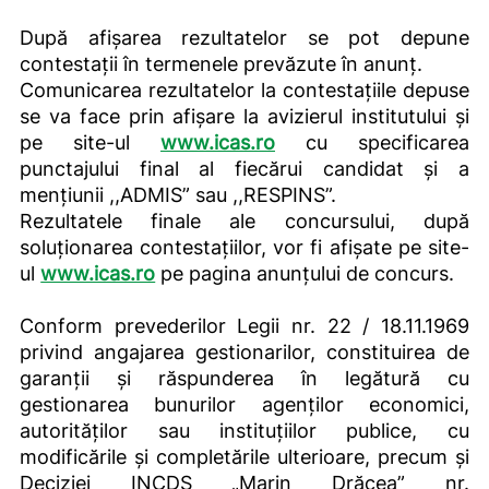
După afişarea rezultatelor se pot depune
contestaţii în termenele prevăzute în anunţ.
Comunicarea rezultatelor la contestaţiile depuse
se va face prin afişare la avizierul institutului și
pe site-ul
www.icas.ro
cu specificarea
punctajului final al fiecărui candidat şi a
menţiunii ,,ADMIS” sau ,,RESPINS”.
Rezultatele finale ale concursului, după
soluționarea contestațiilor, vor fi afișate pe site-
ul
www.icas.ro
pe pagina anunțului de concurs.
Conform prevederilor Legii nr. 22 / 18.11.1969
privind angajarea gestionarilor, constituirea de
garanții și răspunderea în legătură cu
gestionarea bunurilor agenților economici,
autorităților sau instituțiilor publice, cu
modificările și completările ulterioare, precum și
Deciziei INCDS „Marin Drăcea” nr.