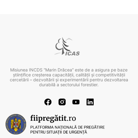
Misiunea INCDS ”Marin Drăcea” este de a asigura pe baze
ştiinţifice creşterea capacităţii, calităţii şi competitivităţii
cercetării – dezvoltării şi experimentării pentru dezvoltarea
durabilă a sectorului forestier.