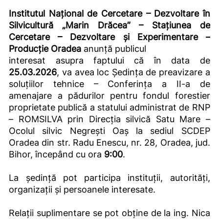
Institutul Naţional de Cercetare – Dezvoltare în
Silvicultură „Marin Drăcea” – Staţiunea de
Cercetare – Dezvoltare şi Experimentare –
Producţie Oradea
anunţă publicul
interesat asupra faptului că în data de
25.03.2026
, va avea loc Şedinţa de preavizare a
soluţiilor tehnice – Conferinţa a II-a de
amenajare a pădurilor pentru fondul forestier
proprietate publică a statului administrat de RNP
– ROMSILVA prin Direcţia silvică Satu Mare –
Ocolul silvic Negreşti Oaş la sediul SCDEP
Oradea din str. Radu Enescu, nr. 28, Oradea, jud.
Bihor, începând cu ora
9:00
.
La şedinţă pot participa instituţii, autorităţi,
organizaţii şi persoanele interesate.
Relaţii suplimentare se pot obţine de la ing. Nica