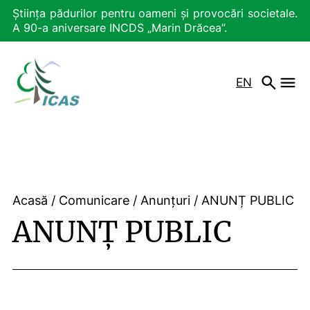
Știința pădurilor pentru oameni și provocări societale.
A 90-a aniversare INCDS „Marin Drăcea”.
EN
Acasă
/
Comunicare
/
Anunțuri
/
ANUNȚ PUBLIC
ANUNȚ PUBLIC