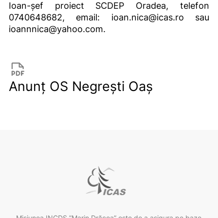
Ioan-şef proiect SCDEP Oradea, telefon
0740648682, email: ioan.nica@icas.ro sau
ioannnica@yahoo.com.
Anunț OS Negrești Oaș
Misiunea INCDS ”Marin Drăcea” este de a asigura pe baze