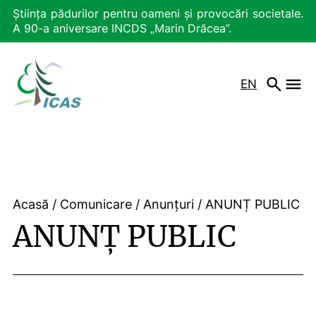
Știința pădurilor pentru oameni și provocări societale.
A 90-a aniversare INCDS „Marin Drăcea”.
EN
Acasă
/
Comunicare
/
Anunțuri
/
ANUNȚ PUBLIC
ANUNȚ PUBLIC