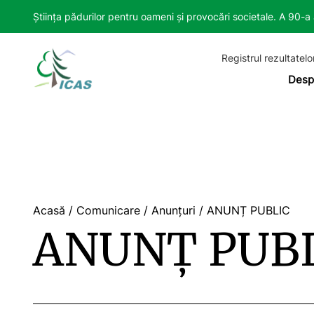
Știința pădurilor pentru oameni și provocări societale. A 90-
Registrul rezultatelo
Desp
Acasă
/
Comunicare
/
Anunțuri
/
ANUNȚ PUBLIC
ANUNȚ PUB