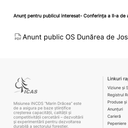
Anunț pentru publicul interesat- Conferința a II-a 
Anunt public OS Dunărea de Jos
Linkuri r
Viziune și 
Registrul R
Produse și 
Misiunea INCDS ”Marin Drăcea” este
de a asigura pe baze ştiinţifice
Anunțuri
creşterea capacităţii, calităţii şi
Carieră
competitivităţii cercetării – dezvoltării
şi experimentării pentru dezvoltarea
Pepeniere
durabilă a sectorului forestier.