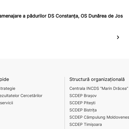
de amenajare a pădurilor DS Constanța, OS Dunărea de Jos
apide
Structură organizațională
Strategie
Centrala INCDS ”Marin Drăcea”
ezultatelor Cercetărilor
SCDEP Brașov
servicii
SCDEP Pitești
SCDEP Bistrița
SCDEP Câmpulung Moldovene
SCDEP Timișoara