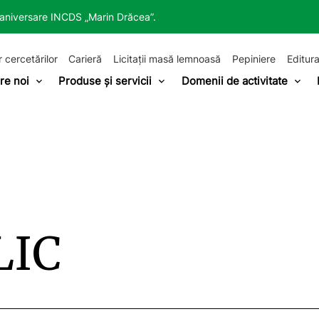
a aniversare INCDS „Marin Drăcea”.
r cercetărilor
Carieră
Licitații masă lemnoasă
Pepiniere
Editura
re noi
Produse și servicii
Domenii de activitate
LIC