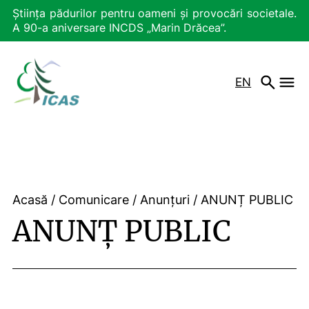
Știința pădurilor pentru oameni și provocări societale.
A 90-a aniversare INCDS „Marin Drăcea”.
EN
Acasă
/
Comunicare
/
Anunțuri
/
ANUNȚ PUBLIC
ANUNȚ PUBLIC