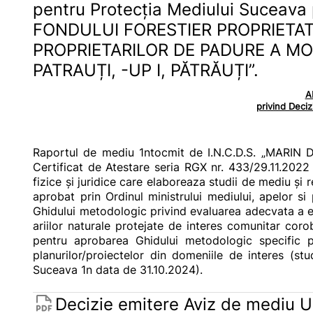
pentru Protecția Mediului Sucea
FONDULUI FORESTIER PROPRIETAT
PROPRIETARILOR DE PADURE A M
PATRAUȚI, -UP I, PĂTRĂUȚI”.
A
privind Deci
Raportul de mediu 1ntocmit de I.N.C.D.S. „MARIN D
Certificat de Atestare seria RGX nr. 433/29.11.20
fizice și juridice care elaboreaza studii de mediu ș
aprobat prin Ordinul ministrului mediului, apelor s
Ghidului metodologic privind evaluarea adecvata a ef
ariilor naturale protejate de interes comunitar cor
pentru aprobarea Ghidului metodologic specific p
planurilor/proiectelor din domeniile de interes (
Suceava 1n data de 31.10.2024).
Decizie emitere Aviz de mediu UP