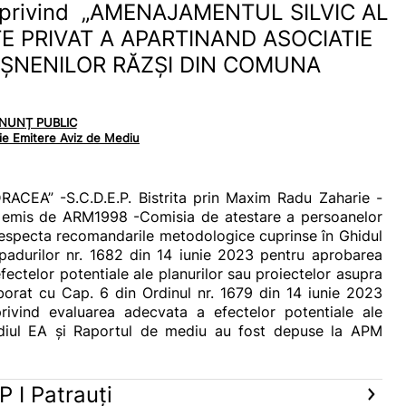
va privind „AMENAJAMENTUL SILVIC AL
E PRIVAT A APARTINAND ASOCIATIE
OȘNENILOR RĂZȘI DIN COMUNA
NUN
Ț PUBLIC
zie Emitere Aviz de Mediu
RACEA” -S.C.D.E.P. Bistrita prin Maxim Radu Zaharie -
22 emis de ARM1998 -Comisia de atestare a persoanelor
i respecta recomandarile metodologice cuprinse în Ghidul
i padurilor nr. 1682 din 14 iunie 2023 pentru aprobarea
ectelor potentiale ale planurilor sau proiectelor asupra
oborat cu Cap. 6 din Ordinul nr. 1679 din 14 iunie 2023
rivind evaluarea adecvata a efectelor potentiale ale
studiul EA și Raportul de mediu au fost depuse la APM
 I Patrauți