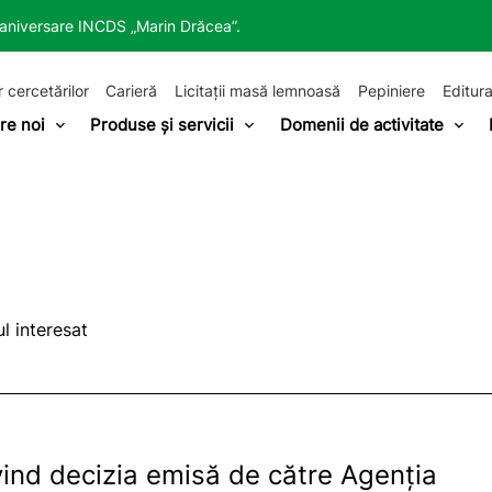
a aniversare INCDS „Marin Drăcea”.
r cercetărilor
Carieră
Licitații masă lemnoasă
Pepiniere
Editura
re noi
Produse și servicii
Domenii de activitate
l interesat
vind decizia emisă de către Agenția