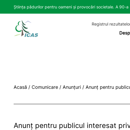
Știința pădurilor pentru oameni și provocări societale. A 90-
Registrul rezultatelo
Desp
Acasă
/
Comunicare
/
Anunțuri
/
Anunţ pentru publicu
Anunţ pentru publicul interesat pri