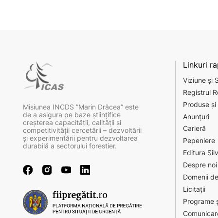
Linkuri r
Viziune și 
Registrul R
Produse și 
Misiunea INCDS ”Marin Drăcea” este
de a asigura pe baze ştiinţifice
Anunțuri
creşterea capacităţii, calităţii şi
Carieră
competitivităţii cercetării – dezvoltării
şi experimentării pentru dezvoltarea
Pepeniere
durabilă a sectorului forestier.
Editura Sil
Despre noi
Domenii de
Licitații
Programe ș
Comunicar