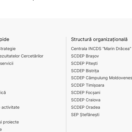
apide
Structură organizațională
Strategie
Centrala INCDS ”Marin Drăcea”
ezultatelor Cercetărilor
SCDEP Brașov
servicii
SCDEP Pitești
SCDEP Bistrița
SCDEP Câmpulung Moldovene
SCDEP Timișoara
vică
SCDEP Focșani
SCDEP Craiova
 activitate
SCDEP Oradea
SEP Ștefănești
i proiecte
e