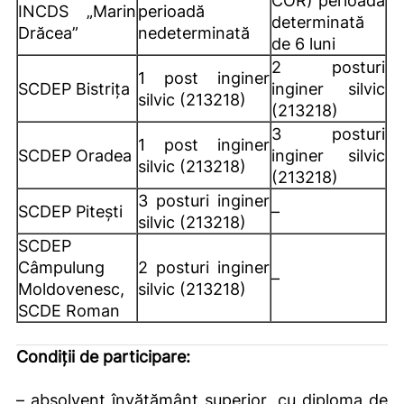
COR) perioadă
INCDS „Marin
perioadă
determinată
Drăcea”
nedeterminată
de 6 luni
2 posturi
1 post inginer
SCDEP Bistrița
inginer silvic
silvic (213218)
(213218)
3 posturi
1 post inginer
SCDEP Oradea
inginer silvic
silvic (213218)
(213218)
3 posturi inginer
SCDEP Pitești
–
silvic (213218)
SCDEP
Câmpulung
2 posturi inginer
–
Moldovenesc,
silvic (213218)
SCDE Roman
Condiţii de participare:
– absolvent învăţământ superior, cu diploma de