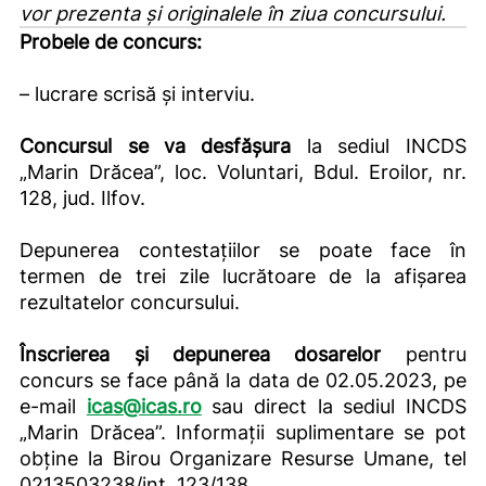
vor prezenta și originalele în ziua concursului.
Probele de concurs:
– lucrare scrisă și interviu.
Concursul se va desfăşura
la sediul INCDS
„Marin Drăcea”, loc. Voluntari, Bdul. Eroilor, nr.
128, jud. Ilfov.
Depunerea contestațiilor se poate face în
termen de trei zile lucrătoare de la afișarea
rezultatelor concursului.
Înscrierea şi depunerea dosarelor
pentru
concurs se face până la data de 02.05.2023, pe
e-mail
icas@icas.ro
sau direct la sediul INCDS
„Marin Drăcea”. Informații suplimentare se pot
obține la Birou Organizare Resurse Umane, tel
0213503238/int. 123/138.