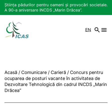
Știința pădurilor pentru oameni și provocări societale.
A 90-a aniversare INCDS „Marin Drăcea”.
EN
Acasă
/
Comunicare
/
Carieră
/
Concurs pentru
ocuparea de posturi vacante în activitatea de
Dezvoltare Tehnologică din cadrul INCDS „Marin
Drăcea”