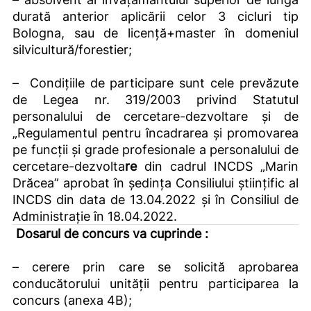
durată anterior aplicării celor 3 cicluri tip
Bologna, sau de licență+master în domeniul
silvicultură/forestier;
–
Condiţiile de participare sunt cele prevăzute
de Legea nr. 319/2003 privind Statutul
personalului de cercetare-dezvoltare şi de
„Regulamentul pentru încadrarea şi promovarea
pe funcţii şi grade profesionale a personalului de
cercetare-dezvolta
re
din cadrul INCDS „Marin
Drăcea” aprobat în şedinţa Consiliului ştiinţific al
INCDS din data de 13.04.2022 și în Consiliul de
Administrație în 18.04.2022.
Dosarul de concurs va cuprinde :
– cerere prin care se solicită aprobarea
conducătorului unităţii pentru participarea la
concurs (anexa 4B);