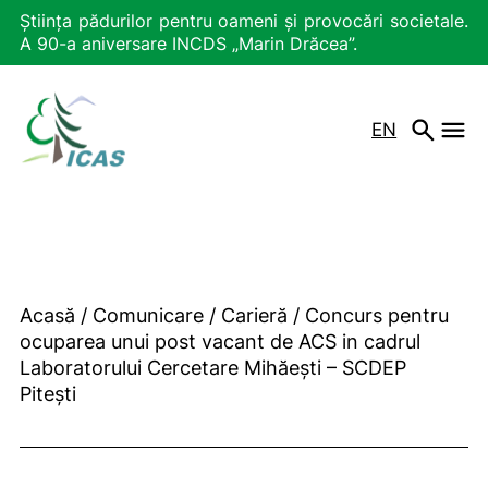
Știința pădurilor pentru oameni și provocări societale.
A 90-a aniversare INCDS „Marin Drăcea”.
EN
Acasă
/
Comunicare
/
Carieră
/
Concurs pentru
ocuparea unui post vacant de ACS in cadrul
Laboratorului Cercetare Mihăești – SCDEP
Pitești