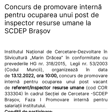
Concurs de promovare internă
pentru ocuparea unui post de
inspector resurse umane la
SCDEP Brașov
Institutul Național de Cercetare-Dezvoltare în
Silvicultură „Marin Drăcea”
în conformitate cu
prevederile HG nr. 318/2015, Legii nr. 53/2003
(Codul Muncii), organizează în data
de
13.12.2022, ora 10:00,
concurs de promovare
internă pentru ocuparea unui post vacant
de
referent/inspector resurse umane
(cod COR
333304) în cadrul Secției de Cercetare -SCDEP
Brașov, Faza I Promovare internă pentru
salariații institutului.
Condiţii de participare
: