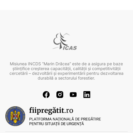
Misiunea INCDS ”Marin Drăcea” este de a asigura pe baze
ştiinţifice creşterea capacităţii, calităţii şi competitivităţii
cercetării – dezvoltării şi experimentării pentru dezvoltarea
durabilă a sectorului forestier.