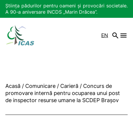
Știința pădurilor pentru oameni și provocări societale.
A 90-a aniversare INCDS „Marin Drăcea”.
EN
Acasă
/
Comunicare
/
Carieră
/
Concurs de
promovare internă pentru ocuparea unui post
de inspector resurse umane la SCDEP Brașov