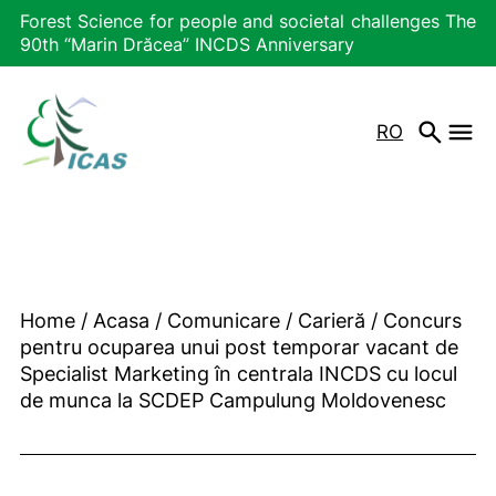
Forest Science for people and societal challenges The
90th “Marin Drăcea” INCDS Anniversary
RO
Home
/
Acasa
/
Comunicare
/
Carieră
/
Concurs
pentru ocuparea unui post temporar vacant de
Specialist Marketing în centrala INCDS cu locul
de munca la SCDEP Campulung Moldovenesc