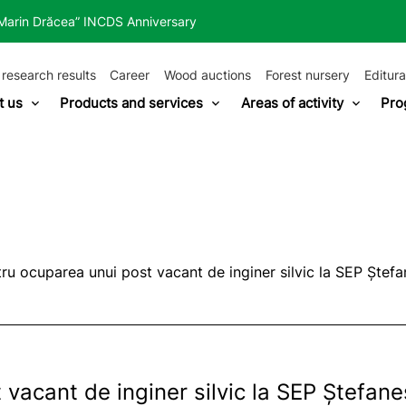
“Marin Drăcea” INCDS Anniversary
 research results
Career
Wood auctions
Forest nursery
Editura
t us
Products and services
Areas of activity
Pro
ru ocuparea unui post vacant de inginer silvic la SEP Ștefa
vacant de inginer silvic la SEP Ștefane