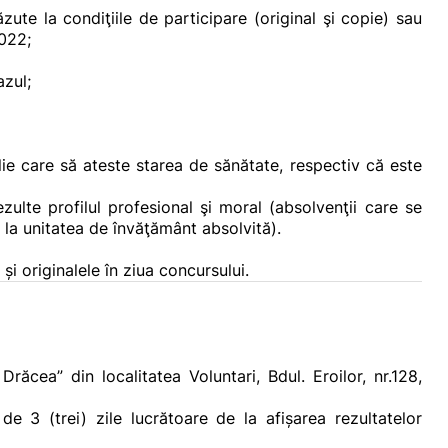
zute la condiţiile de participare (original şi copie) sau
2022;
azul;
ie care să ateste starea de sănătate, respectiv că este
lte profilul profesional şi moral (absolvenţii care se
a unitatea de învăţământ absolvită).
 originalele în ziua concursului.
ăcea” din localitatea Voluntari, Bdul. Eroilor, nr.128,
e 3 (trei) zile lucrătoare de la afișarea rezultatelor