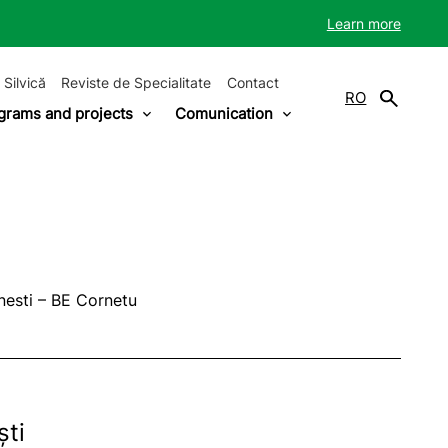
Learn more
 Silvică
Reviste de Specialitate
Contact
RO
grams and projects
Comunication
nesti – BE Cornetu
ști