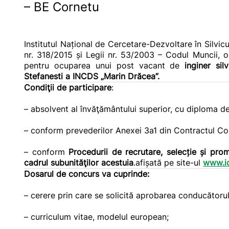
– BE Cornetu
Institutul Național de Cercetare-Dezvoltare în Silvic
nr. 318/2015 și Legii nr. 53/2003 – Codul Muncii, 
pentru ocuparea unui post vacant de
inginer si
Stefanesti a INCDS „Marin Drăcea”.
Condiţii de participare
:
– absolvent al învăţământului superior, cu diploma de 
– conform prevederilor Anexei 3a1 din Contractul C
– conform
Procedurii de recrutare, selecție și pr
cadrul subunităţilor acestuia
.afișată pe site-ul
www.ic
Dosarul de concurs va cuprinde:
– cerere prin care se solicită aprobarea conducătorulu
– curriculum vitae, modelul european;