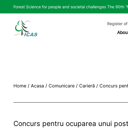
Forest Science for people and societal challenges The 90th 
Register of
Abou
Home
/
Acasa
/
Comunicare
/
Carieră
/
Concurs pent
Concurs pentru ocuparea unui post 