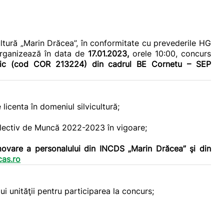
ultură „Marin Drăcea”,
în conformitate cu prevederile HG
organizează în data de
17.01.2023,
orele 10:00, concurs
lvic (cod COR 213224) din cadrul BE Cornetu – SEP
licenta în domeniul silvicultură;
olectiv de Muncă 2022-2023 în vigoare;
omovare a personalului din INCDS „Marin Drăcea” şi din
as.ro
i unităţii pentru participarea la concurs;