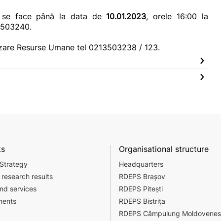
rs se face până la data de
10.01.2023
, orele 16:00 la
/3503240.
nizare Resurse Umane tel 0213503238 / 123.
ks
Organisational structure
 Strategy
Headquarters
 research results
RDEPS Brașov
nd services
RDEPS Pitești
ments
RDEPS Bistrița
RDEPS Câmpulung Moldovenes