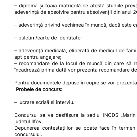
– diploma și foaia matricolă ce atestă studiile prevă
adeverință de absolvire pentru absolvenții din anul 
– adeverinţă privind vechimea în muncă, dacă este c
– buletin /carte de identitate;
– adeverinţă medicală, eliberată de medicul de famil
apt pentru angajare;
– recomandare de la locul de muncă din care să rezu
încadrează prima dată vor prezenta recomandare de l
Pentru documentele depuse în copie se vor prezenta și
Probele de concurs:
– lucrare scrisă și interviu.
Concursul se va desfăşura la sediul INCDS „Marin Dr
județul Ilfov.
Depunerea contestațiilor se poate face în termen d
concursului.