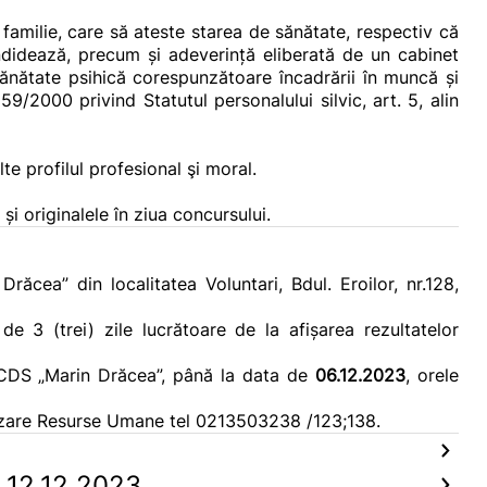
familie, care să ateste starea de sănătate, respectiv că
didează, precum și adeverință eliberată de un cabinet
sănătate psihică corespunzătoare încadrării în muncă și
9/2000 privind Statutul personalului silvic, art. 5, alin
e profilul profesional şi moral.
 originalele în ziua concursului.
ăcea” din localitatea Voluntari, Bdul. Eroilor, nr.128,
e 3 (trei) zile lucrătoare de la afișarea rezultatelor
NCDS „Marin Drăcea”, până la data de
06.12.2023
, orele
nizare Resurse Umane tel 0213503238 /123;138.
_12.12.2023