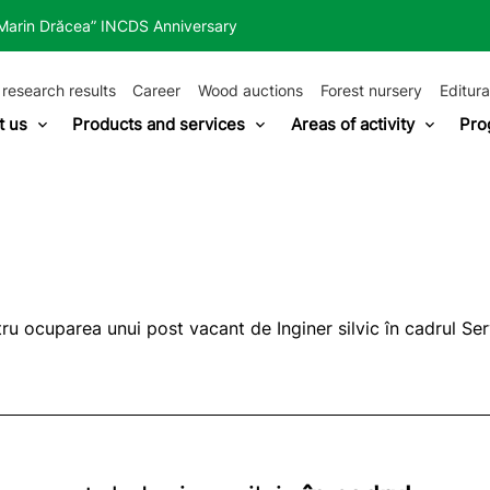
“Marin Drăcea” INCDS Anniversary
 research results
Career
Wood auctions
Forest nursery
Editura
t us
Products and services
Areas of activity
Pro
u ocuparea unui post vacant de Inginer silvic în cadrul Serv