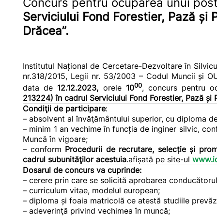
Concurs pentru ocuparea unui post 
Serviciului Fond Forestier, Pază și 
Drăcea”.
Institutul Național de Cercetare-Dezvoltare în Silvic
nr.318/2015, Legii nr. 53/2003 – Codul Muncii și OU
00
data de
12.12.2023,
orele
10
, concurs pentru 
213224) în cadrul Serviciului Fond Forestier, Pază și 
Condiţii de participare
:
– absolvent al învăţământului superior, cu diploma de
– minim 1 an vechime în funcția de inginer silvic, co
Muncă în vigoare;
– conform
Procedurii de recrutare, selecție și pr
cadrul subunităţilor acestuia
.afișată pe site-ul
www.ic
Dosarul de concurs va cuprinde:
– cerere prin care se solicită aprobarea conducătorulu
– curriculum vitae, modelul european;
– diploma și foaia matricolă ce atestă studiile prevăzu
– adeverinţă privind vechimea în muncă;