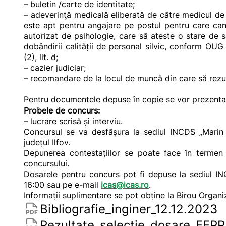
– buletin /carte de identitate;
– adeverinţă medicală eliberată de către medicul de 
este apt pentru angajare pe postul pentru care can
autorizat de psihologie, care să ateste o stare de 
dobândirii calității de personal silvic, conform OUG 5
(2), lit. d;
– cazier judiciar;
– recomandare de la locul de muncă din care să rezult
Pentru documentele depuse în copie se vor prezenta și
Probele de concurs:
– lucrare scrisă și interviu.
Concursul se va desfăşura la sediul INCDS „Marin Dr
județul Ilfov.
Depunerea contestațiilor se poate face în termen d
concursului.
Dosarele pentru concurs pot fi depuse la sediul I
16:00 sau pe e-mail
icas@icas.ro
.
Informații suplimentare se pot obține la Birou Orga
Bibliografie_inginer_12.12.2023
Rezultate_selectie_dosare_FFPP