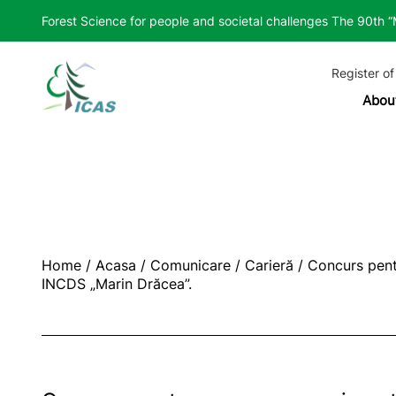
Forest Science for people and societal challenges The 90th 
Register of
Abou
Home
/
Acasa
/
Comunicare
/
Carieră
/
Concurs pentr
INCDS „Marin Drăcea”.