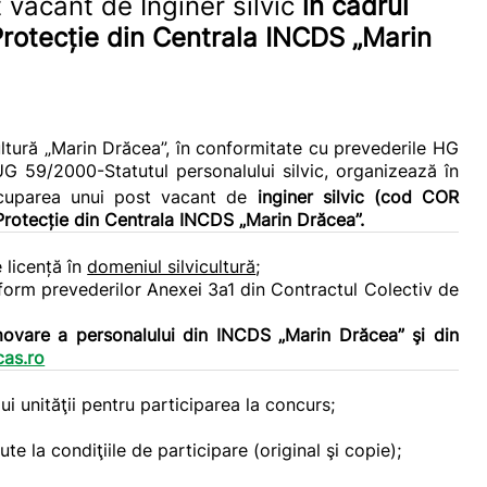
vacant de Inginer silvic
în cadrul
Protecție
din Centrala
INCDS „Marin
ultură „Marin Drăcea”, în conformitate cu prevederile HG
G 59/2000-Statutul personalului silvic, organizează în
ocuparea unui post vacant de
inginer silvic (cod COR
Protecție
din Centrala
INCDS „Marin Drăcea”.
 licență în
domeniul silvicultură
;
nform prevederilor Anexei 3a1 din Contractul Colectiv de
omovare a personalului din INCDS „Marin Drăcea” şi din
as.ro
i unităţii pentru participarea la concurs;
te la condiţiile de participare (original şi copie);