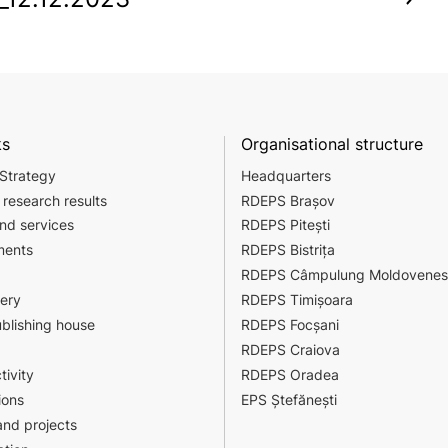
ks
Organisational structure
 Strategy
Headquarters
 research results
RDEPS Brașov
nd services
RDEPS Pitești
ments
RDEPS Bistrița
RDEPS Câmpulung Moldovenes
sery
RDEPS Timișoara
ublishing house
RDEPS Focșani
RDEPS Craiova
tivity
RDEPS Oradea
ions
EPS Ștefănești
nd projects