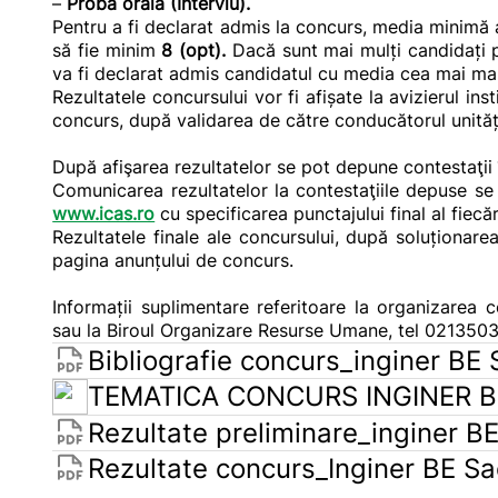
–
Proba orală (Interviu).
Pentru a fi declarat admis la concurs, media minimă 
să fie minim
8 (opt).
Dacă sunt mai mulți candidați 
va fi declarat admis candidatul cu media cea mai ma
Rezultatele concursului vor fi afișate la avizierul inst
concurs, după validarea de către conducătorul unități
După afişarea rezultatelor se pot depune contestaţii
Comunicarea rezultatelor la contestaţiile depuse se va
www.icas.ro
cu specificarea punctajului final al fiecă
Rezultatele finale ale concursului, după soluționarea 
pagina anunțului de concurs.
Informații suplimentare referitoare la organizarea 
sau la Biroul Organizare Resurse Umane, tel 0213503
Bibliografie concurs_inginer BE 
TEMATICA CONCURS INGINER B
Rezultate preliminare_inginer B
Rezultate concurs_Inginer BE Sa