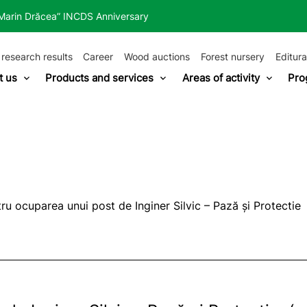
“Marin Drăcea” INCDS Anniversary
 research results
Career
Wood auctions
Forest nursery
Editura
t us
Products and services
Areas of activity
Pro
ru ocuparea unui post de Inginer Silvic – Pază și Protect