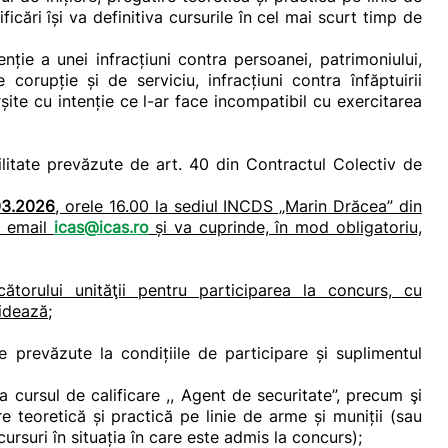
ficări își va definitiva cursurile în cel mai scurt timp de
ție a unei infracțiuni contra persoanei, patrimoniului,
e corupție și de serviciu, infracțiuni contra înfăptuirii
vârșite cu intenție ce l-ar face incompatibil cu exercitarea
bilitate prevăzute de art. 40 din Contractul Colectiv de
03.2026
, orele 16.00 la sediul INCDS „Marin Drăcea” din
pe email
icas@icas.ro
și va cuprinde, în mod obligatoriu,
ătorului unităţii pentru participarea la concurs, cu
didează
;
e prevăzute la condițiile de participare și suplimentul
 cursul de calificare ,, Agent de securitate”, precum şi
re teoretică și practică pe linie de arme și muniții (sau
rsuri în situația în care este admis la concurs);