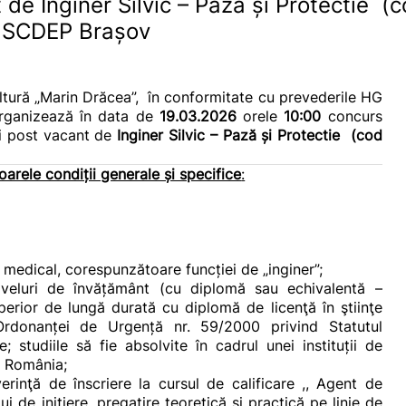
de Inginer Silvic – Pază și Protectie (
– SCDEP Brașov
ltură „Marin Drăcea”,
în conformitate cu prevederile HG
organizează în data de
19.03.2026
orele
10:00
concurs
ui post vacant de
Inginer Silvic – Pază și Protectie (cod
arele condiții generale și specifice
:
ă medical, corespunzătoare funcției de „inginer”;
iveluri de învățământ (cu diplomă sau echivalentă –
perior de lungă durată cu diplomă de licenţă în ştiinţe
 Ordonanței de Urgență nr. 59/2000 privind Statutul
re; studiile să fie absolvite în cadrul unei instituții de
în România;
rinţă de înscriere la cursul de calificare ,, Agent de
i de inițiere, pregatire teoretică și practică pe linie de