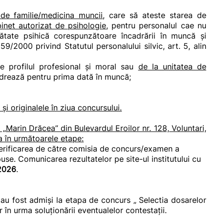
 de familie/medicina muncii
, care să ateste starea de
inet autorizat de psihologie
, pentru personalul cae nu
ătate psihică corespunzătoare încadrării în muncă și
9/2000 privind Statutul personalului silvic, art. 5, alin
e profilul profesional și moral sau
de la unitatea de
cadrează pentru prima dată în muncă;
 originalele în ziua concursului.
„Marin Drăcea” din Bulevardul Eroilor nr. 128, Voluntari,
a în următoarele etape:
verificarea de către comisia de concurs/examen a
use. Comunicarea rezultatelor pe site-ul institutului cu
2026
.
au fost admiși la etapa de concurs „ Selectia dosarelor
 în urma soluționării eventualelor contestații.