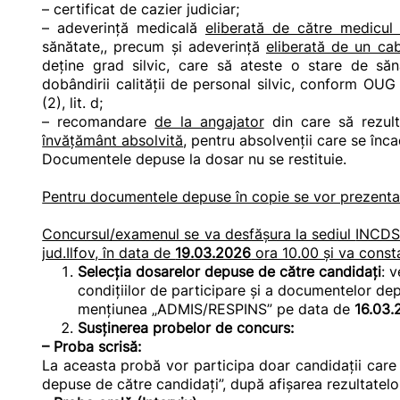
– certificat de cazier judiciar;
– adeverință medicală
eliberată de către medicul
sănătate,, precum și adeverință
eliberată de un cab
deține grad silvic, care să ateste o stare de săn
dobândirii calității de personal silvic, conform OUG 5
(2), lit. d;
– recomandare
de la angajator
din care să rezult
învățământ absolvită
, pentru absolvenții care se în
Documentele depuse la dosar nu se restituie.
Pentru documentele depuse în copie se vor prezenta și
Concursul/examenul se va desfășura la sediul
INCDS 
jud.Ilfov, în data de
19.03.2026
ora 10.00 și va const
Selecția dosarelor depuse de către candidați
: 
condițiilor de participare și a documentelor dep
mențiunea „ADMIS/RESPINS” pe data de
16.03.
Susținerea probelor de concurs:
– Proba scrisă:
La aceasta probă vor participa doar candidații care 
depuse de către candidați”, după afișarea rezultatelor