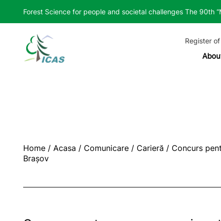
Forest Science for people and societal challenges The 90th 
Register of
Abou
Home
/
Acasa
/
Comunicare
/
Carieră
/
Concurs pent
Brașov