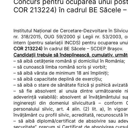
Concurs pentru ocuparea unui post 
COR 213224) în cadrul BE Săcele 
Institutul Național de Cercetare-Dezvoltare în Silvicu
nr. 318/2015, OUG 59/2000 și Legii nr. 53/2003, 
intern (pentru salariații INCDS) pentru ocuparea un
COR 213224)
în cadrul BE Săcele – SCDEP Brașov.
Candidații trebuie să îndeplinească, cumulativ, următo
– să aibă cetățenie română și domiciliul în România;
– să cunoască limba română scris și vorbit;
– să aibă vârsta de minimum 18 ani împliniți;
– să aibă capacitate deplină de exercițiu;
– să aibă o stare de sănătate fizică și psihică avizat
– să fie absolvent al unuia dintre următoarele n
adeverință valabilă): absolvent al învăţământului su
inginereşti din domeniul silvicultură – conform
personalului silvic, art. 4 alin. (2) lit. a), în vigoa
învățământ cu profil silvic, acreditată, recunoscută 
– să aibă diplomă/certificat de absolvire sau adeve
securitate”, precum şi Certificat de absolvirea cursulu