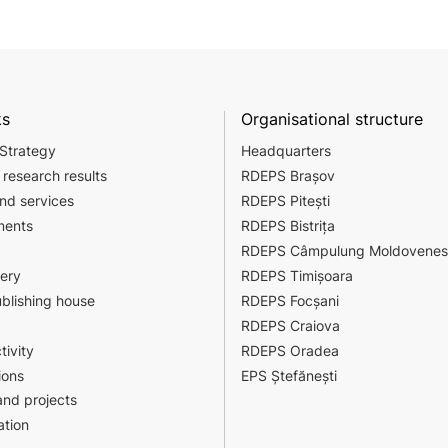
ks
Organisational structure
 Strategy
Headquarters
 research results
RDEPS Brașov
nd services
RDEPS Pitești
ments
RDEPS Bistrița
RDEPS Câmpulung Moldovenes
sery
RDEPS Timișoara
ublishing house
RDEPS Focșani
RDEPS Craiova
tivity
RDEPS Oradea
ions
EPS Ștefănești
nd projects
tion