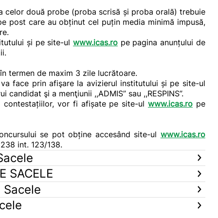
a celor două probe (proba scrisă și proba orală) trebuie
pe post care au obținut cel puțin media minimă impusă,
re.
itutului și pe site-ul
www.icas.ro
pe pagina anunțului de
i.
 în termen de maxim 3 zile lucrătoare.
 face prin afişare la avizierul institutului și pe site-ul
rui candidat şi a menţiunii ,,ADMIS” sau ,,RESPINS”.
contestațiilor, vor fi afișate pe site-ul
www.icas.ro
pe
concursului se pot obține accesând site-ul
www.icas.ro
238 int. 123/138.
Sacele
E SACELE
E Sacele
cele