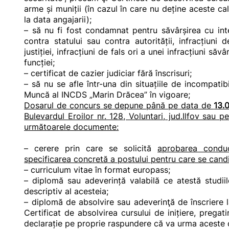
arme și muniții (în cazul în care nu deține aceste cali
la data angajarii);
– să nu fi fost condamnat pentru săvârșirea cu inten
contra statului sau contra autorității, infracțiuni d
justiției, infracțiuni de fals ori a unei infracțiuni să
funcției;
– certificat de cazier judiciar fără înscrisuri;
– să nu se afle într-una din situațiile de incompati
Muncă al INCDS „Marin Drăcea” în vigoare;
Dosarul de concurs se depune până pe data de
13.
Bulevardul Eroilor nr. 128, Voluntari, jud.Ilfov sau 
următoarele documente:
– cerere prin care se solicită
aprobarea conduc
specificarea concretă a postului pentru care se can
– curriculum vitae în format europass;
– diplomă sau adeverință valabilă ce atestă studiil
descriptiv al acesteia;
– diplomă de absolvire sau adeverinţă de înscriere la
Certificat de absolvirea cursului de inițiere, pregati
declarație pe proprie raspundere că va urma aceste cu