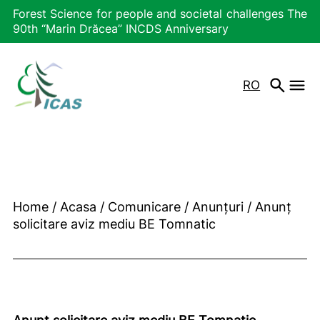
Forest Science for people and societal challenges The
90th “Marin Drăcea” INCDS Anniversary
RO
Home
/
Acasa
/
Comunicare
/
Anunțuri
/
Anunț
solicitare aviz mediu BE Tomnatic
Anunț solicitare aviz mediu BE Tomnatic