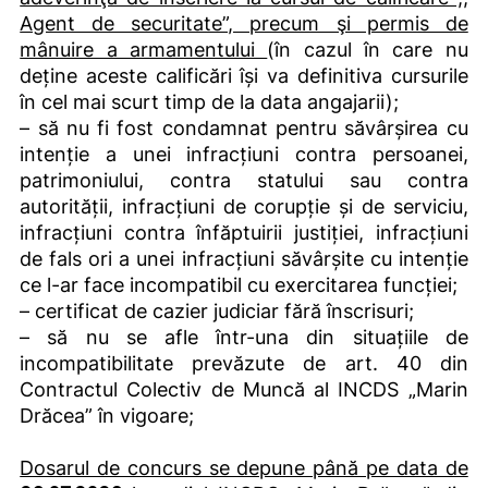
Agent de securitate”, precum şi permis de
mânuire a armamentului
(în cazul în care nu
deține aceste calificări își va definitiva cursurile
în cel mai scurt timp de la data angajarii);
– să nu fi fost condamnat pentru săvârșirea cu
intenție a unei infracțiuni contra persoanei,
patrimoniului, contra statului sau contra
autorității, infracțiuni de corupție și de serviciu,
infracțiuni contra înfăptuirii justiției, infracțiuni
de fals ori a unei infracțiuni săvârșite cu intenție
ce l-ar face incompatibil cu exercitarea funcției;
– certificat de cazier judiciar fără înscrisuri;
– să nu se afle într-una din situațiile de
incompatibilitate prevăzute de art. 40 din
Contractul Colectiv de Muncă al INCDS „Marin
Drăcea” în vigoare;
Dosarul de concurs se depune până pe data de