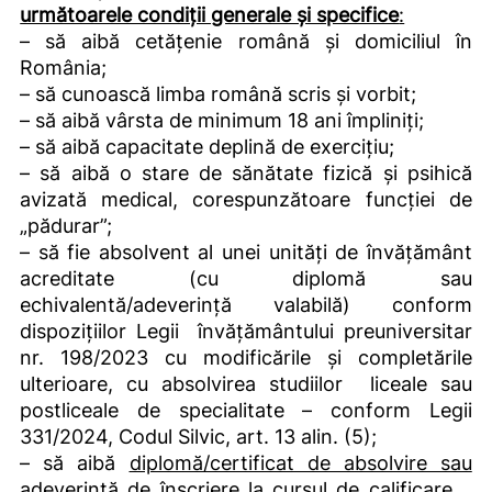
următoarele condiții generale și specifice
:
– să aibă cetățenie română și domiciliul în
România;
– să cunoască limba română scris și vorbit;
– să aibă vârsta de minimum 18 ani împliniți;
– să aibă capacitate deplină de exercițiu;
– să aibă o stare de sănătate fizică și psihică
avizată medical, corespunzătoare funcției de
„pădurar”;
– să fie absolvent al unei unități de învățământ
acreditate (cu diplomă sau
echivalentă/adeverință valabilă) conform
dispozițiilor Legii învățământului preuniversitar
nr. 198/2023 cu modificările și completările
ulterioare, cu absolvirea studiilor liceale sau
postliceale de specialitate – conform Legii
331/2024, Codul Silvic, art. 13 alin. (5);
– să aibă
diplomă/certificat de absolvire sau
adeverinţă de înscriere la cursul de calificare ,,