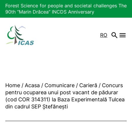
Forest Science for people and societal challenges The
90th “Marin Drăcea” INCDS Anniversary
RO
Home
/
Acasa
/
Comunicare
/
Carieră
/
Concurs
pentru ocuparea unui post vacant de pădurar
(cod COR 314311) la Baza Experimentală Tulcea
din cadrul SEP Ștefănești