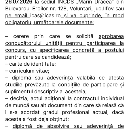
26.07.2026
la sediul INCDS „Marin Drăcea” din
Bulevardul Eroilor nr. 128, Voluntari, jud.Ilfov sau
pe email
icas@icas.ro
și va cuprinde, în mod
obligatoriu, următoarele documente:
– cerere prin care se solicită
aprobarea
conducătorului unităţii pentru participarea la
concurs, cu specificarea concretă a postului
pentru care se candidează
;
– carte de identitate;
– curriculum vitae;
– diplomă sau adeverință valabilă ce atestă
studiile prevăzute la condițiile de participare și
suplimentul descriptiv al acesteia;
– decizia, actul adițional la contractul individual
de muncă sau alt document din care să reiasă că
i s-a acordat gradul profesional actual, dacă
acesta a fost deja obţinut;
–
diplomă de absolvire sau adeverinţă de