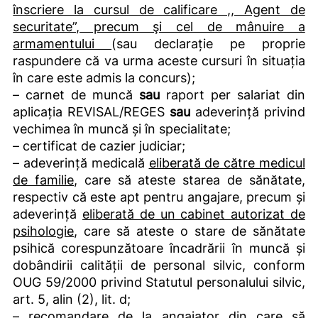
înscriere la cursul de calificare ,, Agent de
securitate”, precum şi cel de mânuire a
armamentului
(sau declarație pe proprie
raspundere că va urma aceste cursuri în situația
în care este admis la concurs);
– carnet de muncă
sau
raport per salariat din
aplicația REVISAL/REGES
sau
adeverință privind
vechimea în muncă și în specialitate;
– certificat de cazier judiciar;
– adeverință medicală
eliberată de către medicul
de familie
, care să ateste starea de sănătate,
respectiv că este apt pentru angajare, precum și
adeverință
eliberată de un cabinet autorizat de
psihologie
, care să ateste o stare de sănătate
psihică corespunzătoare încadrării în muncă și
dobândirii calității de personal silvic, conform
OUG 59/2000 privind Statutul personalului silvic,
art. 5, alin (2), lit. d;
– recomandare
de la angajator
din care să