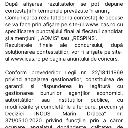
După afişarea rezultatelor se pot depune
contestaţii în termenele prevăzute în anunţ.
Comunicarea rezultatelor la contestaţiile depuse
se va face prin afişare pe site-ul
www.icas.ro
cu
specificarea punctajului final al fiecărui candidat
şi a menţiunii ,,ADMIS” sau ,,RESPINS”.
Rezultatele finale ale concursului, după
soluționarea contestațiilor, vor fi afișate pe site-
ul
www.icas.ro
pe pagina anunțului de concurs.
Conform prevederilor Legii nr. 22/18.11.1969
privind angajarea gestionarilor, constituirea de
garanții și răspunderea în legătură cu
gestionarea bunurilor agenților economici,
autorităților sau instituțiilor publice, cu
modificările și completările ulterioare, precum și
Deciziei INCDS „Marin Drăcea” nr.
371/05.10.2020 privind funcţiile prin a căror
ocupare angajatul dobândește calitatea de