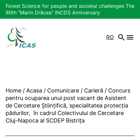
Forest Science for people and societal challenges The
90th “Marin Drăcea” INCDS Anniversary
RO
Home
/
Acasa
/
Comunicare
/
Carieră
/
Concurs
pentru ocuparea unui post vacant de Asistent
de Cercetare Științifică, specialitatea protecția
pădurilor, în cadrul Colectivului de Cercetare
Cluj-Napoca al SCDEP Bistrița