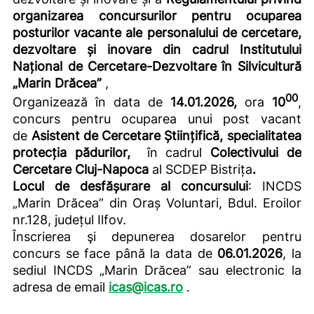
organizarea concursurilor pentru ocuparea
posturilor vacante ale personalului de cercetare,
dezvoltare și inovare din cadrul Institutului
Național de Cercetare-Dezvoltare în Silvicultură
„Marin Drăcea”
,
00
Organizează în data de
14.01.2026,
ora
10
,
concurs pentru ocuparea unui post vacant
de
Asistent de Cercetare Științifică, specialitatea
protecția pădurilor,
în cadrul
Colectivului de
Cercetare Cluj-Napoca
al SCDEP Bistrița
.
Locul de desfășurare al concursului
: INCDS
„Marin Drăcea” din Oraș Voluntari, Bdul. Eroilor
nr.128, județul Ilfov.
Înscrierea şi depunerea dosarelor pentru
concurs se face până la data de
06.01.2026
, la
sediul INCDS „Marin Drăcea” sau electronic la
adresa de email
icas@icas.ro
.